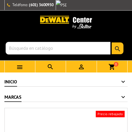
Teléfono:
(601) 3600950

0



shopping_cart
INICIO
MARCAS
Precio rebajado