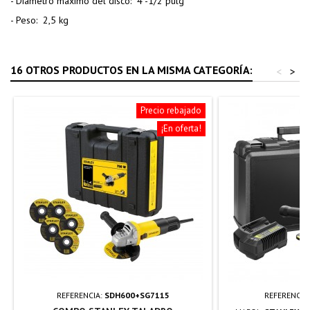
- Diámetro máximo del disco: 4 -1/2 pulg
- Peso: 2,5 kg
16 OTROS PRODUCTOS EN LA MISMA CATEGORÍA:
<
>
Precio rebajado
¡En oferta!
REFERENCIA:
SDH600+SG7115
REFERENCIA