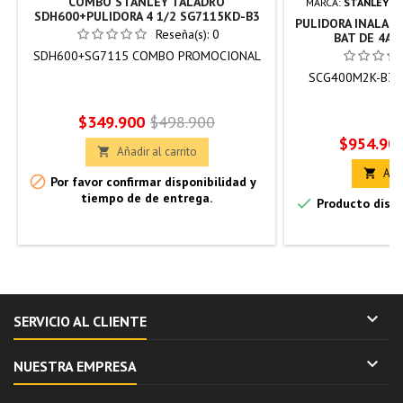
COMBO STANLEY TALADRO
MARCA:
STANLEY H
SDH600+PULIDORA 4 1/2 SG7115KD-B3
PULIDORA INALAMB
Reseña(s):
0
BAT DE 4AH
SDH600+SG7115 COMBO PROMOCIONAL
SCG400M2K-B3 C
Precio
Precio
$349.900
$498.900
Precio
$954.90
base
Añadir al carrito

Añad


Por favor confirmar disponibilidad y
tiempo de de entrega.

Producto dispo

SERVICIO AL CLIENTE

NUESTRA EMPRESA