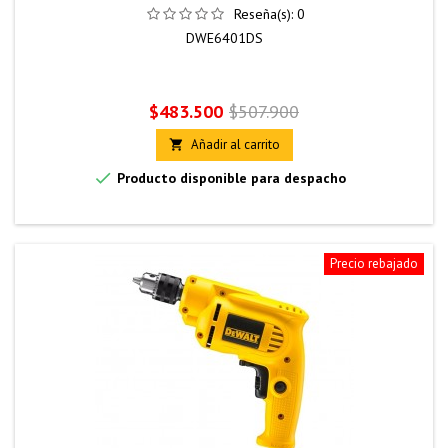
Reseña(s):
0
DWE6401DS
Precio
Precio
$483.500
$507.900
base
Añadir al carrito


Producto disponible para despacho
Precio rebajado