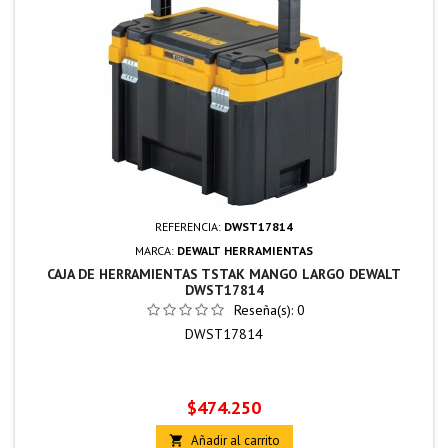
REFERENCIA:
DWST17814
MARCA:
DEWALT HERRAMIENTAS
CAJA DE HERRAMIENTAS TSTAK MANGO LARGO DEWALT
DWST17814
Reseña(s):
0
DWST17814
Precio
$474.250
Añadir al carrito
