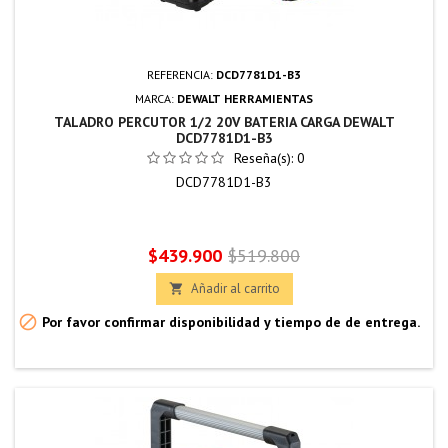
REFERENCIA:
DCD7781D1-B3
MARCA:
DEWALT HERRAMIENTAS
TALADRO PERCUTOR 1/2 20V BATERIA CARGA DEWALT
DCD7781D1-B3
Reseña(s):
0
DCD7781D1-B3
Precio
Precio
$439.900
$519.800
base
Añadir al carrito


Por favor confirmar disponibilidad y tiempo de de entrega.