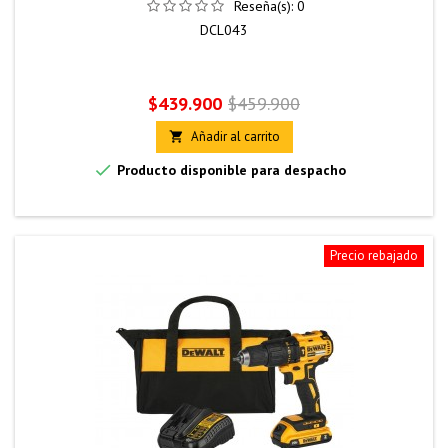
Reseña(s):
0
DCL043
Precio
Precio
$439.900
$459.900
base
Añadir al carrito


Producto disponible para despacho
Precio rebajado