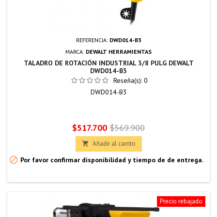
REFERENCIA:
DWD014-B3
MARCA:
DEWALT HERRAMIENTAS
TALADRO DE ROTACIÓN INDUSTRIAL 3/8 PULG DEWALT
DWD014-B3
Reseña(s):
0
DWD014-B3
Precio
Precio
$517.700
$569.900
base
Añadir al carrito


Por favor confirmar disponibilidad y tiempo de de entrega.
Precio rebajado