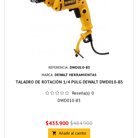
REFERENCIA:
DWD010-B3
MARCA:
DEWALT HERRAMIENTAS
TALADRO DE ROTACIÓN 1/4 PULG DEWALT DWD010-B3
Reseña(s):
0
DWD010-B3
Precio
Precio
$433.900
$484.900
base
Añadir al carrito
