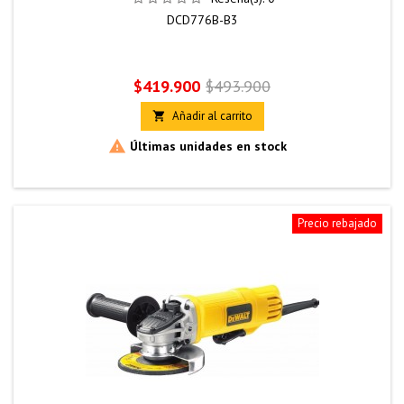
DCD776B-B3
Precio
Precio
$419.900
$493.900
base
Añadir al carrito


Últimas unidades en stock
Precio rebajado