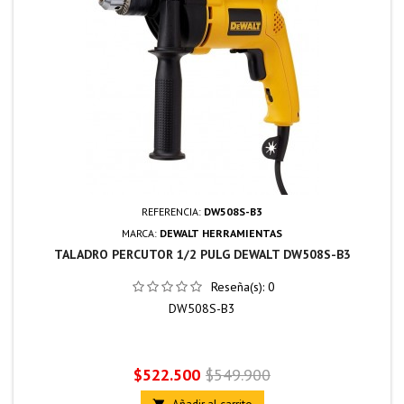
REFERENCIA:
DW508S-B3
MARCA:
DEWALT HERRAMIENTAS
TALADRO PERCUTOR 1/2 PULG DEWALT DW508S-B3
Reseña(s):
0
DW508S-B3
Precio
Precio
$522.500
$549.900
base