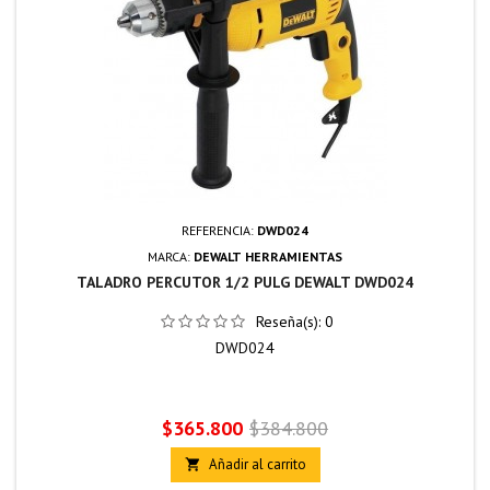
REFERENCIA:
DWD024
MARCA:
DEWALT HERRAMIENTAS
TALADRO PERCUTOR 1/2 PULG DEWALT DWD024
Reseña(s):
0
DWD024
Precio
Precio
$365.800
$384.800
base
Añadir al carrito
