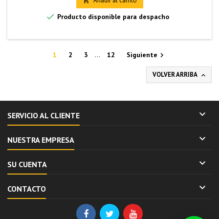
Añadir al carrito


Producto disponible para despacho
1
2
3
…
12
Siguiente

VOLVER ARRIBA


SERVICIO AL CLIENTE

NUESTRA EMPRESA

SU CUENTA

CONTACTO