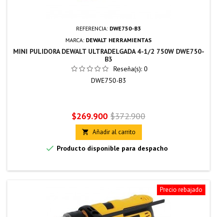
REFERENCIA:
DWE750-B3
MARCA:
DEWALT HERRAMIENTAS
MINI PULIDORA DEWALT ULTRADELGADA 4-1/2 750W DWE750-
B3
Reseña(s):
0
DWE750-B3
Precio
Precio
$269.900
$372.900
base
Añadir al carrito


Producto disponible para despacho
Precio rebajado