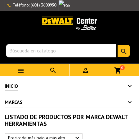
Teléfono:
(601) 3600950

0



shopping_cart
INICIO
MARCAS
LISTADO DE PRODUCTOS POR MARCA DEWALT
HERRAMIENTAS

Precio: de más bajo a más alto