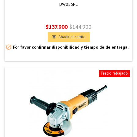
DW055PL
Precio
Precio
$137.900
$144.900
base
Añadir al carrito


Por favor confirmar disponibilidad y tiempo de de entrega.
Precio rebajado