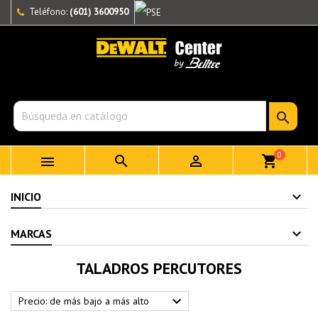
Teléfono:
(601) 3600950

0



shopping_cart
INICIO
MARCAS
TALADROS PERCUTORES

Precio: de más bajo a más alto