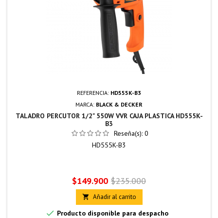
REFERENCIA:
HD555K-B3
MARCA:
BLACK & DECKER
TALADRO PERCUTOR 1/2" 550W VVR CAJA PLASTICA HD555K-
B3
Reseña(s):
0
HD555K-B3
Precio
Precio
$149.900
$235.000
base
Añadir al carrito


Producto disponible para despacho