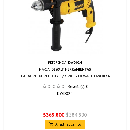
REFERENCIA:
DWD024
MARCA:
DEWALT HERRAMIENTAS
TALADRO PERCUTOR 1/2 PULG DEWALT DWD024
Reseña(s):
0
DWD024
Precio
Precio
$365.800
$384.800
base
Añadir al carrito
