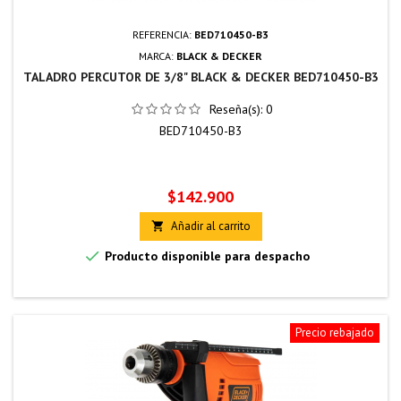
REFERENCIA:
BED710450-B3
MARCA:
BLACK & DECKER
TALADRO PERCUTOR DE 3/8" BLACK & DECKER BED710450-B3
Reseña(s):
0
BED710450-B3
Precio
$142.900
Añadir al carrito


Producto disponible para despacho
Precio rebajado