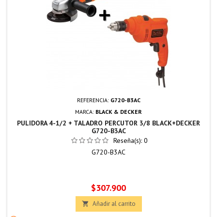
REFERENCIA:
G720-B3AC
MARCA:
BLACK & DECKER
PULIDORA 4-1/2 + TALADRO PERCUTOR 3/8 BLACK+DECKER
G720-B3AC
Reseña(s):
0
G720-B3AC
Precio
$307.900
Añadir al carrito
