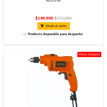
HD555-B3
Precio
Precio
$149.900
$175.000
base
Añadir al carrito


Producto disponible para despacho
Precio rebajado