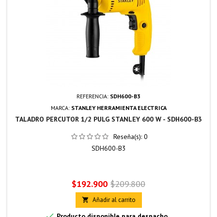
REFERENCIA:
SDH600-B3
MARCA:
STANLEY HERRAMIENTA ELECTRICA
TALADRO PERCUTOR 1/2 PULG STANLEY 600 W - SDH600-B3
Reseña(s):
0
SDH600-B3
Precio
Precio
$192.900
$209.800
base
Añadir al carrito


Producto disponible para despacho