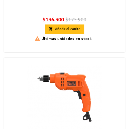
Precio
Precio
$136.300
$175.900
base
Añadir al carrito


Últimas unidades en stock