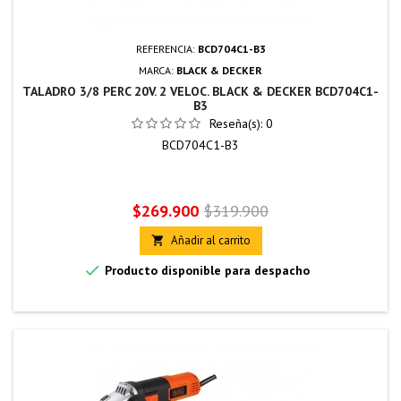
REFERENCIA:
BCD704C1-B3
MARCA:
BLACK & DECKER
TALADRO 3/8 PERC 20V. 2 VELOC. BLACK & DECKER BCD704C1-
B3
Reseña(s):
0
BCD704C1-B3
Precio
Precio
$269.900
$319.900
base
Añadir al carrito


Producto disponible para despacho