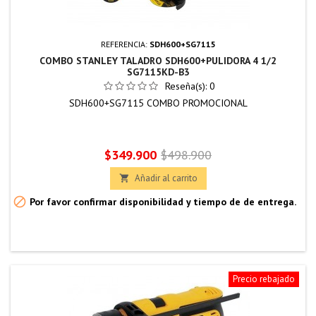
REFERENCIA:
SDH600+SG7115
COMBO STANLEY TALADRO SDH600+PULIDORA 4 1/2
SG7115KD-B3
Reseña(s):
0
SDH600+SG7115 COMBO PROMOCIONAL
Precio
Precio
$349.900
$498.900
base
Añadir al carrito


Por favor confirmar disponibilidad y tiempo de de entrega.
Precio rebajado