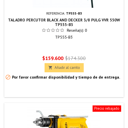
REFERENCIA:
TP555-B3
TALADRO PERCUTOR BLACK AND DECKER 3/8 PULG VVR 550W
TP555-B3
Reseña(s):
0
TP555-B3
Precio
Precio
$159.600
$174.300
base
Añadir al carrito


Por favor confirmar disponibilidad y tiempo de de entrega.
Precio rebajado