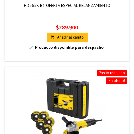
HD565K-B3 OFERTA ESPECIAL RELANZAMIENTO
Precio
$289.900
Añadir al carrito


Producto disponible para despacho
Precio rebajado
¡En oferta!