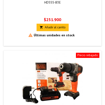
HD555-B3E
Precio
$251.900
Añadir al carrito


Últimas unidades en stock
Precio rebajado