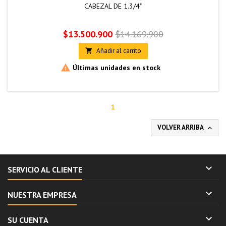
CABEZAL DE 1.3/4"
Precio
Precio
$13.500.900
$14.169.900
base
Añadir al carrito


Últimas unidades en stock
1
VOLVER ARRIBA


SERVICIO AL CLIENTE

NUESTRA EMPRESA

SU CUENTA