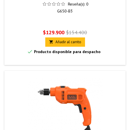
Reseña(s):
0
G650-B3
Precio
Precio
$129.900
$154.400
base
Añadir al carrito


Producto disponible para despacho