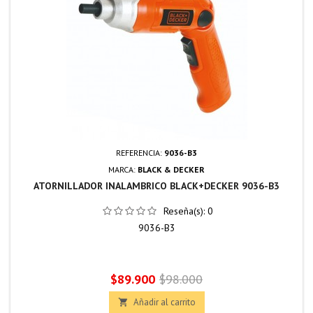
REFERENCIA:
9036-B3
MARCA:
BLACK & DECKER
ATORNILLADOR INALAMBRICO BLACK+DECKER 9036-B3
Reseña(s):
0
9036-B3
Precio
Precio
$89.900
$98.000
base
Añadir al carrito
