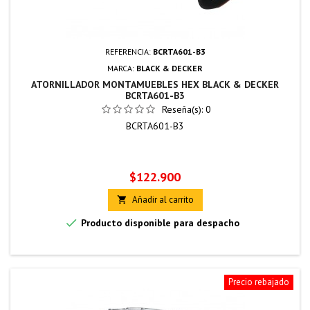
REFERENCIA:
BCRTA601-B3
MARCA:
BLACK & DECKER
ATORNILLADOR MONTAMUEBLES HEX BLACK & DECKER
BCRTA601-B3
Reseña(s):
0
BCRTA601-B3
Precio
$122.900
Añadir al carrito


Producto disponible para despacho
Precio rebajado