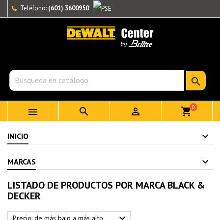
Teléfono:
(601) 3600950

0



shopping_cart
INICIO
MARCAS
LISTADO DE PRODUCTOS POR MARCA BLACK &
DECKER

Precio: de más bajo a más alto