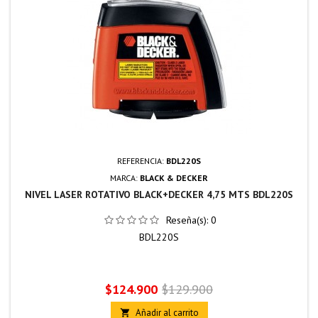
REFERENCIA:
BDL220S
MARCA:
BLACK & DECKER
NIVEL LASER ROTATIVO BLACK+DECKER 4,75 MTS BDL220S
Reseña(s):
0
BDL220S
Precio
Precio
$124.900
$129.900
base
Añadir al carrito
