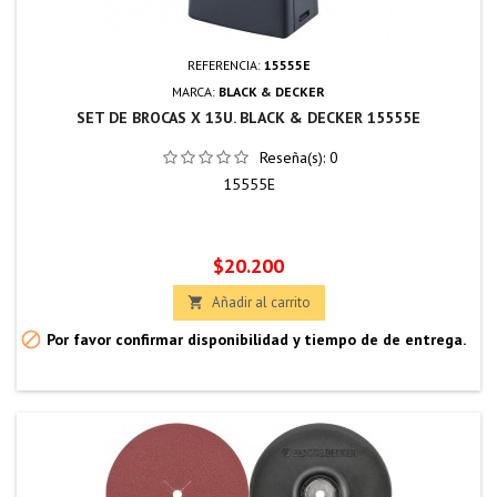
REFERENCIA:
15555E
MARCA:
BLACK & DECKER
SET DE BROCAS X 13U. BLACK & DECKER 15555E
Reseña(s):
0
15555E
Precio
$20.200
Añadir al carrito


Por favor confirmar disponibilidad y tiempo de de entrega.