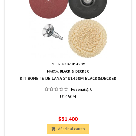
REFERENCIA:
U1450M
MARCA:
BLACK & DECKER
KIT BONETE DE LANA 5" U1450M BLACK&DECKER
Reseña(s):
0
U1450M
Precio
$31.400
Añadir al carrito
