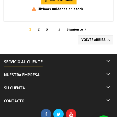
Añadir al carrito


Últimas unidades en stock
1
2
3
…
5
Siguiente

VOLVER ARRIBA


SERVICIO AL CLIENTE

NUESTRA EMPRESA

SU CUENTA

CONTACTO