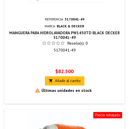
REFERENCIA:
5170041-49
MARCA:
BLACK & DECKER
MANGUERA PARA HIDROLAVADORA PW1450TD BLACK DECKER
5170041-49
Reseña(s):
0
5170041-49
Precio
$82.500
Añadir al carrito


Últimas unidades en stock
Precio rebajado