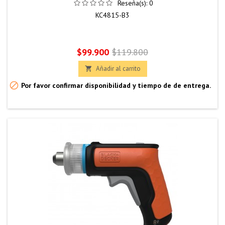
Reseña(s):
0
KC4815-B3
Precio
Precio
$99.900
$119.800
base
Añadir al carrito


Por favor confirmar disponibilidad y tiempo de de entrega.