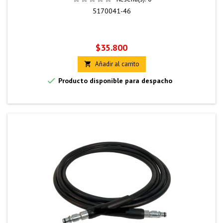
5170041-46
Precio
$35.800
Añadir al carrito


Producto disponible para despacho