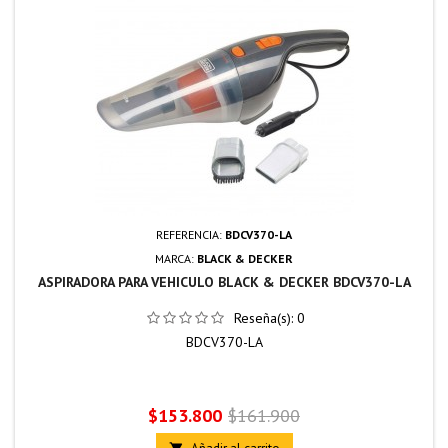
REFERENCIA:
BDCV370-LA
MARCA:
BLACK & DECKER
ASPIRADORA PARA VEHICULO BLACK & DECKER BDCV370-LA
Reseña(s):
0
BDCV370-LA
Precio
Precio
$153.800
$161.900
base