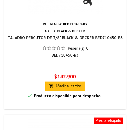
REFERENCIA:
BED710450-B3
MARCA:
BLACK & DECKER
TALADRO PERCUTOR DE 3/8" BLACK & DECKER BED710450-B3
Reseña(s):
0
BED710450-B3
Precio
$142.900
Añadir al carrito


Producto disponible para despacho
Precio rebajado