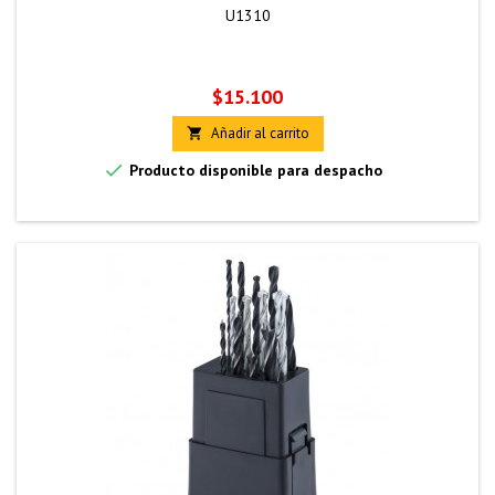
U1310
Precio
$15.100
Añadir al carrito


Producto disponible para despacho