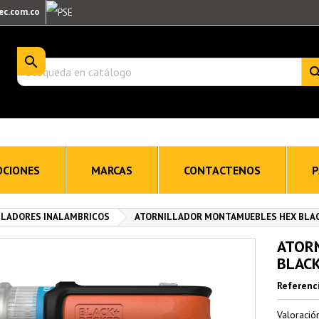
ec.com.co

CIONES
MARCAS
CONTACTENOS
P
LLADORES INALAMBRICOS
ATORNILLADOR MONTAMUEBLES HEX BLAC
ATOR
BLACK
Referenc
Valoraci