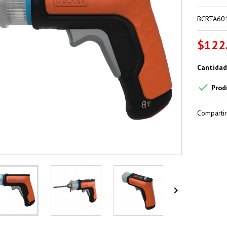
BCRTA60
$122
Cantidad

Prod
Compartir
