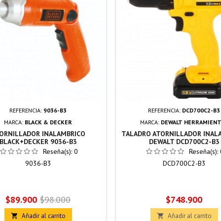
REFERENCIA:
9036-B3
REFERENCIA:
DCD700C2-B3
MARCA:
BLACK & DECKER
MARCA:
DEWALT HERRAMIENT
ORNILLADOR INALAMBRICO
TALADRO ATORNILLADOR INAL
BLACK+DECKER 9036-B3
DEWALT DCD700C2-B3
Reseña(s):
0
Reseña(s):
9036-B3
DCD700C2-B3
Precio
Precio
Precio
$89.900
$98.000
$748.900
base
Añadir al carrito
Añadir al carrito

