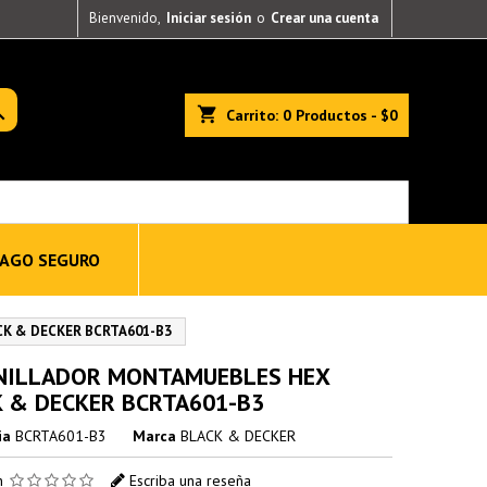
Bienvenido,
Iniciar sesión
o
Crear una cuenta

shopping_cart
Carrito:
0
Productos - $0
AGO SEGURO
K & DECKER BCRTA601-B3
NILLADOR MONTAMUEBLES HEX
 & DECKER BCRTA601-B3
ia
BCRTA601-B3
Marca
BLACK & DECKER
ón
Escriba una reseña