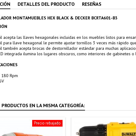
CIÓN
DETALLES DEL PRODUCTO
RESEÑAS
LADOR MONTAMUEBLES HEX BLACK & DECKER BCRTA601-B3
CIÓN
il acepta las llaves hexagonales incluidas en los muebles listos para ensa
il para llave hexagonal le permite ajustar tornillos 3 veces más rápido qu
ril también acepta brocas de destornillador estándar para muchas aplicaci
LED integrada ilumina los lugares obscuros, como interiores de gabinetes o
CACIONES
: 180 Rpm
.6V
 PRODUCTOS EN LA MISMA CATEGORÍA:
Precio rebajado