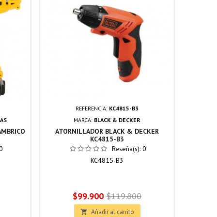
REFERENCIA:
KC4815-B3
AS
MARCA:
BLACK & DECKER
AMBRICO
ATORNILLADOR BLACK & DECKER
ATOR
KC4815-B3
IMPACT
0
Reseña(s):
0
KC4815-B3
Precio
Precio
P
$99.900
$119.800
base
Añadir al carrito
