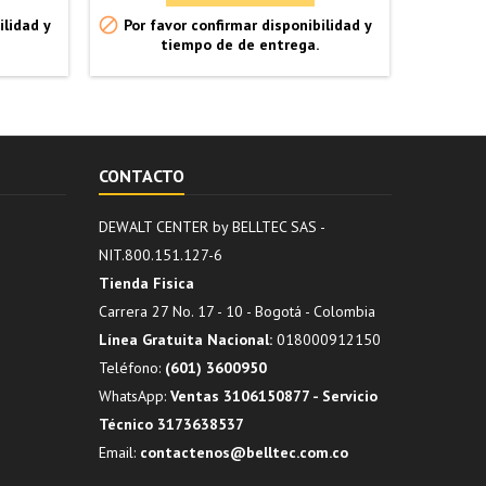


ilidad y
Por favor confirmar disponibilidad y
Úl
tiempo de de entrega.
CONTACTO
DEWALT CENTER by BELLTEC SAS -
NIT.800.151.127-6
Tienda Fisica
Carrera 27 No. 17 - 10 - Bogotá - Colombia
Línea Gratuita Nacional:
018000912150
Teléfono:
(601) 3600950
WhatsApp:
Ventas 3106150877 - Servicio
Técnico 3173638537
Email:
contactenos@belltec.com.co