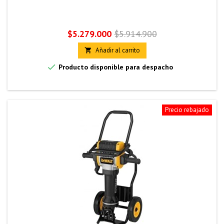
Precio
Precio
$5.279.000
$5.914.900
base
Añadir al carrito


Producto disponible para despacho
Precio rebajado