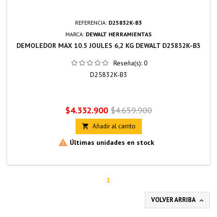
REFERENCIA:
D25832K-B3
MARCA:
DEWALT HERRAMIENTAS
DEMOLEDOR MAX 10.5 JOULES 6,2 KG DEWALT D25832K-B3
Reseña(s):
0
D25832K-B3
Precio
Precio
$4.332.900
$4.659.900
base
Añadir al carrito


Últimas unidades en stock
1
VOLVER ARRIBA
