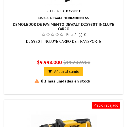
REFERENCIA:
D25980T
MARCA:
DEWALT HERRAMIENTAS
DEMOLEDOR DE PAVIMENTO DEWALT D25980T INCLUYE
CARRO
Reseña(s):
0
D25980T INCLUYE CARRO DE TRANSPORTE
Precio
Precio
$9.998.000
$11.702.900
base
Añadir al carrito


Últimas unidades en stock
Precio rebajado