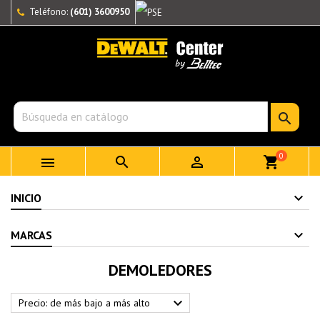
Teléfono:
(601) 3600950

0



shopping_cart
INICIO
MARCAS
DEMOLEDORES

Precio: de más bajo a más alto