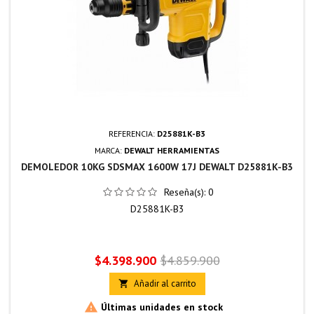
REFERENCIA:
D25881K-B3
MARCA:
DEWALT HERRAMIENTAS
DEMOLEDOR 10KG SDSMAX 1600W 17J DEWALT D25881K-B3
Reseña(s):
0
D25881K-B3
Precio
Precio
$4.398.900
$4.859.900
base
Añadir al carrito


Últimas unidades en stock