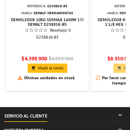
REFERENCIA:
D25881K-B3
REFERENC
MARCA:
DEWALT HERRAMIENTAS
MARCA:
DEWAL
DEMOLEDOR 10KG SDSMAX 1600W 17J
DEMOLEDOR ROM
DEWALT D25881K-B3
1.1/8 HEX. 
Reseña(s):
0
D25881K-B3
D25
Precio
Precio
Precio
$4.398.900
$4.859.900
$8.350.9
base
Añadir al carrito
Añad




Últimas unidades en stock
Por favor confi
tiempo d

SERVICIO AL CLIENTE
