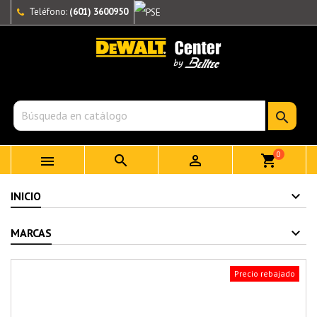
Teléfono:
(601) 3600950

0



shopping_cart
INICIO
MARCAS
Precio rebajado