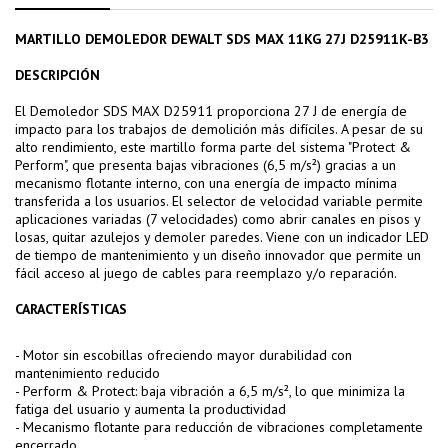
MARTILLO DEMOLEDOR DEWALT SDS MAX 11KG 27J D25911K-B3
DESCRIPCIÓN
El Demoledor SDS MAX D25911 proporciona 27 J de energía de
impacto para los trabajos de demolición más difíciles. A pesar de su
alto rendimiento, este martillo forma parte del sistema "Protect &
Perform", que presenta bajas vibraciones (6,5 m/s²) gracias a un
mecanismo flotante interno, con una energía de impacto mínima
transferida a los usuarios. El selector de velocidad variable permite
aplicaciones variadas (7 velocidades) como abrir canales en pisos y
losas, quitar azulejos y demoler paredes. Viene con un indicador LED
de tiempo de mantenimiento y un diseño innovador que permite un
fácil acceso al juego de cables para reemplazo y/o reparación.
CARACTERÍSTICAS
- Motor sin escobillas ofreciendo mayor durabilidad con
mantenimiento reducido
- Perform & Protect: baja vibración a 6,5 ​​m/s², lo que minimiza la
fatiga del usuario y aumenta la productividad
- Mecanismo flotante para reducción de vibraciones completamente
encerrado.