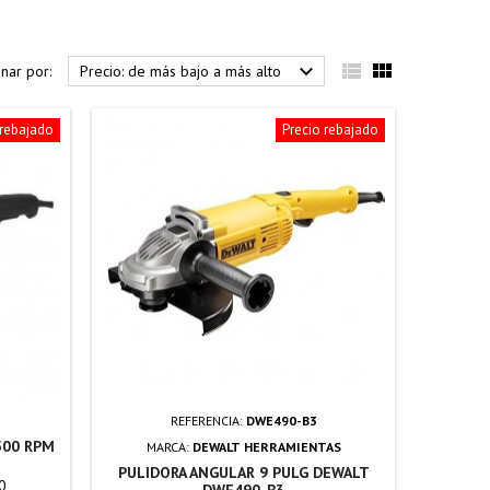



nar por:
Precio: de más bajo a más alto
 rebajado
Precio rebajado
REFERENCIA:
DWE490-B3
500 RPM
MARCA:
DEWALT HERRAMIENTAS
PULIDORA ANGULAR 9 PULG DEWALT
0