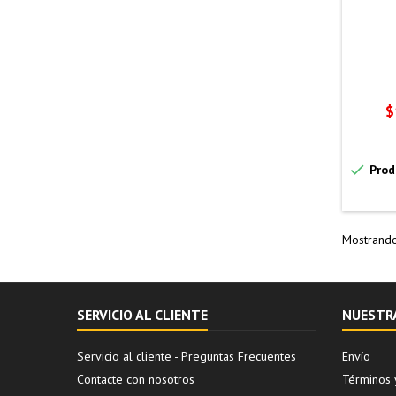
P
$

Prod
Mostrando
SERVICIO AL CLIENTE
NUESTR
Servicio al cliente - Preguntas Frecuentes
Envío
Contacte con nosotros
Términos 