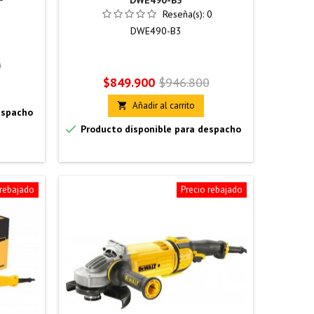
DWE490-B3
Reseña(s):
0
DWE490-B3
0
Precio
Precio
$849.900
$946.800
base
Añadir al carrito

espacho

Producto disponible para despacho
 rebajado
Precio rebajado