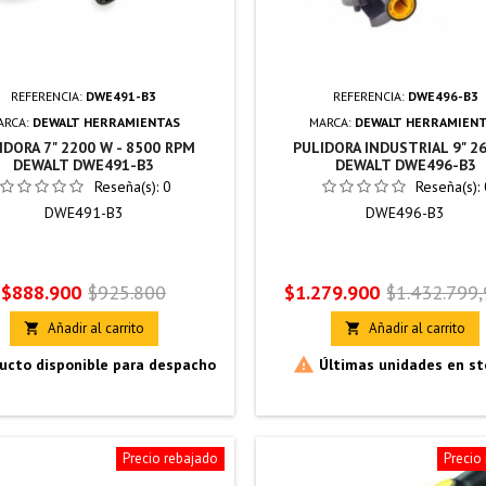
REFERENCIA:
DWE491-B3
REFERENCIA:
DWE496-B3
ARCA:
DEWALT HERRAMIENTAS
MARCA:
DEWALT HERRAMIEN
IDORA 7" 2200 W - 8500 RPM
PULIDORA INDUSTRIAL 9" 2
DEWALT DWE491-B3
DEWALT DWE496-B3
Reseña(s):
0
Reseña(s):
DWE491-B3
DWE496-B3
Precio
Precio
Precio
Precio
$888.900
$925.800
$1.279.900
$1.432.799
base
base
Añadir al carrito
Añadir al carrito



ucto disponible para despacho
Últimas unidades en st
Precio rebajado
Precio