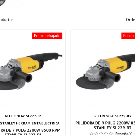
oductos.
Orde
Precio rebajado
Precio
REFERENCIA:
SL227-B3
REFERENCIA:
SL229-B3
PULIDORA DE 9 PULG 2200W 8
STANLEY HERRAMIENTA ELECTRICA
STANLEY SL229-B3
RA DE 7 PULG 2200W 8500 RPM
Reseña(s):