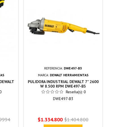
REFERENCIA:
DWE497-B3
TAS
MARCA:
DEWALT HERRAMIENTAS
 DEWALT
PULIDORA INDUSTRIAL DEWALT 7" 2600
W 8.500 RPM DWE497-B3
0
Reseña(s):
0
DWE497-B3
Precio
Precio
,9994
$1.334.800
$1.404.800
base