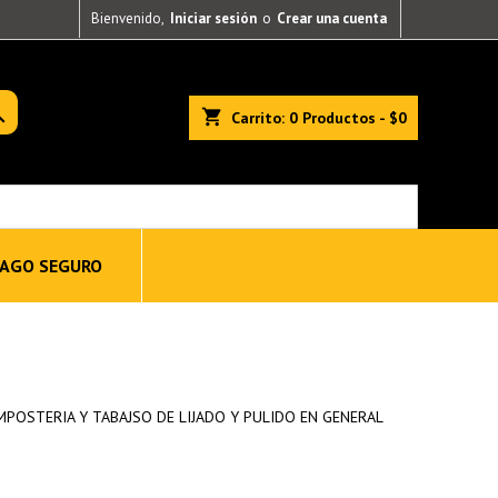
Bienvenido,
Iniciar sesión
o
Crear una cuenta

shopping_cart
Carrito:
0
Productos - $0
AGO SEGURO
MPOSTERIA Y TABAJSO DE LIJADO Y PULIDO EN GENERAL