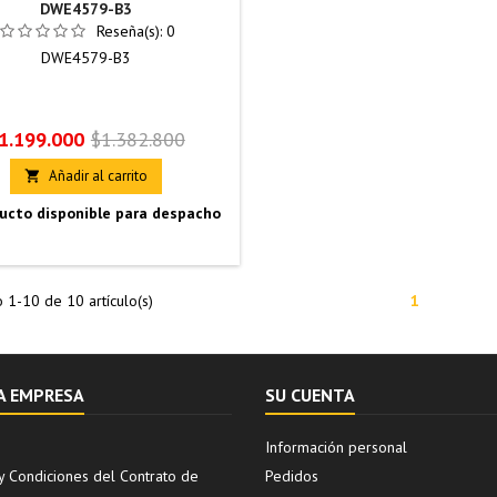
DWE4579-B3
Reseña(s):
0
DWE4579-B3
recio
Precio
1.199.000
$1.382.800
base
Añadir al carrito

ucto disponible para despacho
 1-10 de 10 artículo(s)
1
A EMPRESA
SU CUENTA
Información personal
y Condiciones del Contrato de
Pedidos