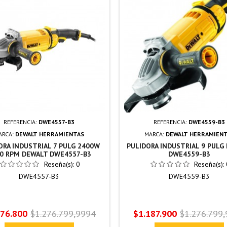
REFERENCIA:
DWE4557-B3
REFERENCIA:
DWE4559-B3
ARCA:
DEWALT HERRAMIENTAS
MARCA:
DEWALT HERRAMIEN
ORA INDUSTRIAL 7 PULG 2400W
PULIDORA INDUSTRIAL 9 PULG
0 RPM DEWALT DWE4557-B3
DWE4559-B3
Reseña(s):
0
Reseña(s):
DWE4557-B3
DWE4559-B3
io
Precio
Precio
Precio
176.800
$1.276.799,9994
$1.187.900
$1.276.799
base
base