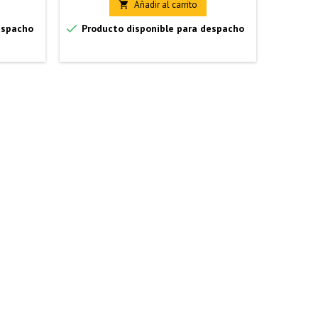
Añadir al carrito


espacho
Producto disponible para despacho