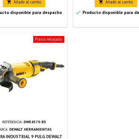
Añadir al carrito
Añadir al carrito



ucto disponible para despacho
Producto disponible para d
Precio rebajado
REFERENCIA:
DWE4579-B3
ARCA:
DEWALT HERRAMIENTAS
RA INDUSTRIAL 9 PULG DEWALT