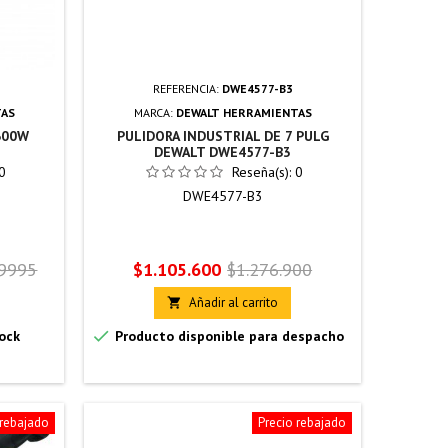
REFERENCIA:
DWE4577-B3
TAS
MARCA:
DEWALT HERRAMIENTAS
600W
PULIDORA INDUSTRIAL DE 7 PULG
DEWALT DWE4577-B3
0
Reseña(s):
0
DWE4577-B3
Precio
Precio
,9995
$1.105.600
$1.276.900
base
Añadir al carrito


ock
Producto disponible para despacho
 rebajado
Precio rebajado