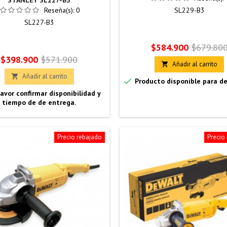
STANLEY SL227-B3
Reseña(s):
0
SL229-B3
SL227-B3
Precio
Precio
$584.900
$679.80
Precio
Precio
$398.900
$571.900
base
Añadir al carrito

base
Añadir al carrito


Producto disponible para d
avor confirmar disponibilidad y
tiempo de de entrega.
Precio rebajado
Precio