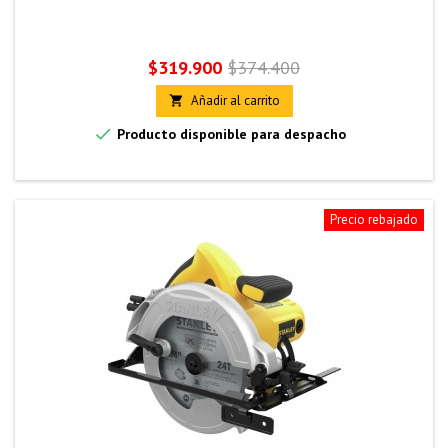
Precio
Precio
$319.900
$374.400
base
Añadir al carrito


Producto disponible para despacho
Precio rebajado