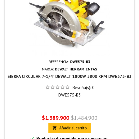
REFERENCIA:
DWE575-B3
MARCA:
DEWALT HERRAMIENTAS
SIERRA CIRCULAR 7-1/4" DEWALT 1800W 5800 RPM DWE575-B3
Reseña(s):
0
DWE575-B3
Precio
Precio
$1.389.900
$1.484.900
base
Añadir al carrito


Producto disponible para despacho