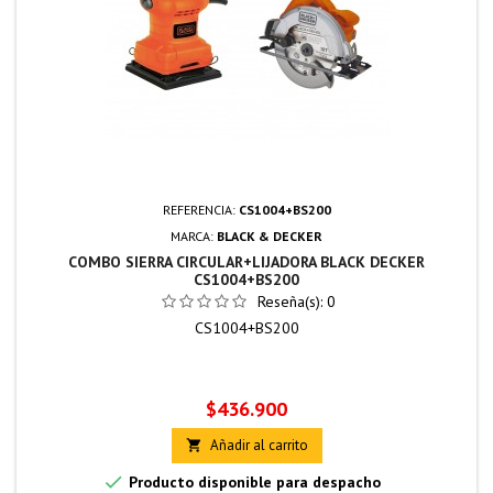
REFERENCIA:
CS1004+BS200
MARCA:
BLACK & DECKER
COMBO SIERRA CIRCULAR+LIJADORA BLACK DECKER
CS1004+BS200
Reseña(s):
0
CS1004+BS200
Precio
$436.900
Añadir al carrito


Producto disponible para despacho