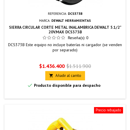
REFERENCIA:
DCS373B
MARCA:
DEWALT HERRAMIENTAS
SIERRA CIRCULAR CORTE METAL INALAMBRICA DEWALT 5.1/2"
20V.MAX DCS373B
Reseña(s):
0
DCS373B Este equipo no incluye baterías ni cargador (se venden
por separado)
Precio
Precio
$1.436.400
$1.511.900
base
Añadir al carrito


Producto disponible para despacho
Precio rebajado