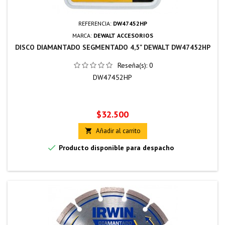
REFERENCIA:
DW47452HP
MARCA:
DEWALT ACCESORIOS
DISCO DIAMANTADO SEGMENTADO 4,5" DEWALT DW47452HP
Reseña(s):
0
DW47452HP
Precio
$32.500
Añadir al carrito


Producto disponible para despacho