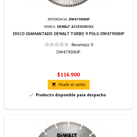
REFERENCIA:
DW47900HP
MARCA:
DEWALT ACCESORIOS
DISCO DIAMANTADO DEWALT TURBO 9 PULG DW47900HP
Reseña(s):
0
DW47900HP
Precio
$116.900
Añadir al carrito


Producto disponible para despacho