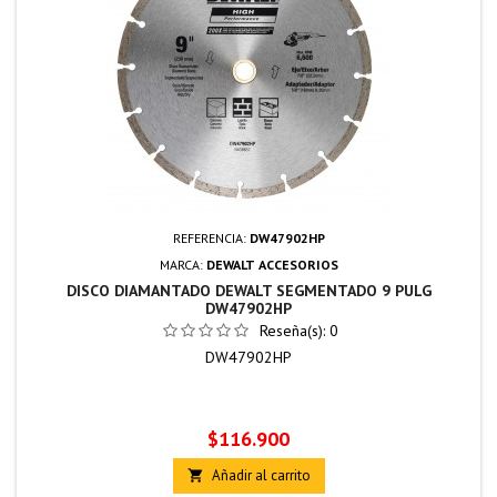
REFERENCIA:
DW47902HP
MARCA:
DEWALT ACCESORIOS
DISCO DIAMANTADO DEWALT SEGMENTADO 9 PULG
DW47902HP
Reseña(s):
0
DW47902HP
Precio
$116.900
Añadir al carrito
