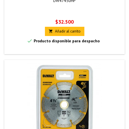
DW47450HP
Precio
$32.500
Añadir al carrito


Producto disponible para despacho