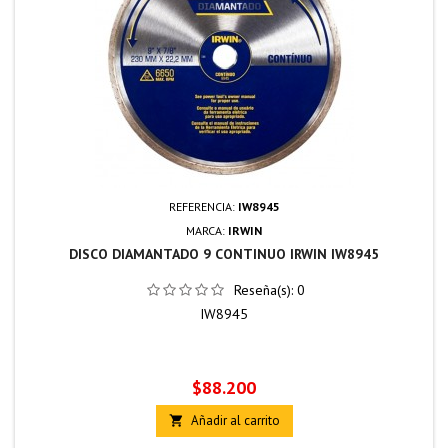
REFERENCIA:
IW8945
MARCA:
IRWIN
DISCO DIAMANTADO 9 CONTINUO IRWIN IW8945
Reseña(s):
0
IW8945
Precio
$88.200
Añadir al carrito
