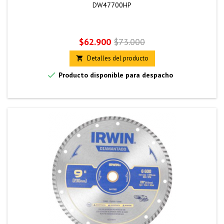
DW47700HP
Precio
Precio
$62.900
$73.000
base
Detalles del producto


Producto disponible para despacho