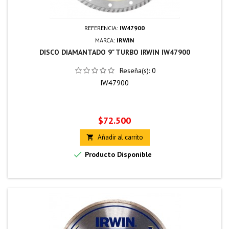
REFERENCIA:
IW47900
MARCA:
IRWIN
DISCO DIAMANTADO 9" TURBO IRWIN IW47900
Reseña(s):
0
IW47900
Precio
$72.500
Añadir al carrito


Producto Disponible