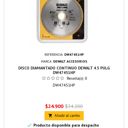
REFERENCIA:
DW47451HP
MARCA:
DEWALT ACCESORIOS
DISCO DIAMANTADO CONTINUO DEWALT 4.5 PULG
DW47451HP
Reseña(s):
0
DW47451HP
Precio
Precio
$24.900
$34.200
base
Añadir al carrito


Producto disponible para despacho