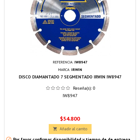
REFERENCIA:
IW8947
MARCA:
IRWIN
DISCO DIAMANTADO 7 SEGMENTADO IRWIN IW8947
Reseña(s):
0
IW8947
Precio
$54.800
Añadir al carrito


Por favor confirmar disponibilidad y tiempo de de entrega.