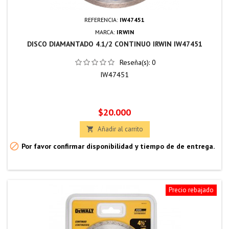
REFERENCIA:
IW47451
MARCA:
IRWIN
DISCO DIAMANTADO 4.1/2 CONTINUO IRWIN IW47451
Reseña(s):
0
IW47451
Precio
$20.000
Añadir al carrito


Por favor confirmar disponibilidad y tiempo de de entrega.
Precio rebajado