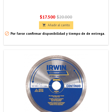
Precio
Precio
$17.500
$20.000
base
Añadir al carrito


Por favor confirmar disponibilidad y tiempo de de entrega.