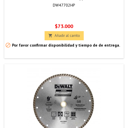
DW47702HP
Precio
$73.000
Añadir al carrito


Por favor confirmar disponibilidad y tiempo de de entrega.