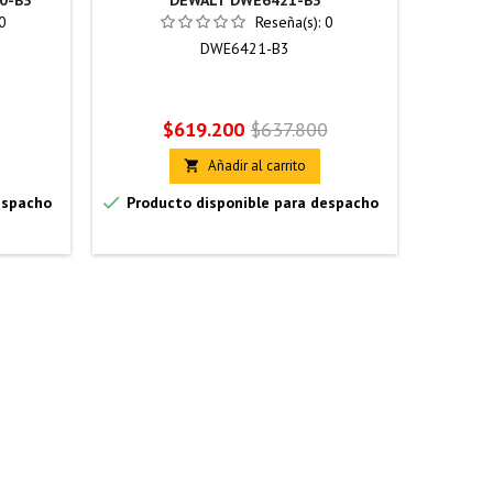
0-B3
DEWALT DWE6421-B3
0
Reseña(s):
0
DWE6421-B3
Precio
Precio
$619.200
$637.800
base
Añadir al carrito


espacho
Producto disponible para despacho