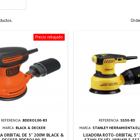
ductos.
Orde
Precio rebajado
REFERENCIA:
BDERO100-B3
REFERENCIA:
SS30-B3
MARCA:
BLACK & DECKER
MARCA:
STANLEY HERRAMIENTA EL
RA ORBITAL DE 5” 200W BLACK &
LIJADORA ROTO-ORBITAL 5”