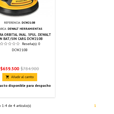
REFERENCIA:
DCW210B
ARCA:
DEWALT HERRAMIENTAS
RA ORBITAL INAL. 5PUL. DEWALT
IN BAT/SIN CARG DCW210B
Reseña(s):
0
DCW210B
Precio
Precio
$659.500
$784.900
base
Añadir al carrito

ucto disponible para despacho
1-4 de 4 artículo(s)
1