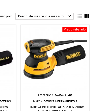



nar por:
Precio: de más bajo a más alto
Precio rebajado
REFERENCIA:
DWE6421-B3
ECTRICA
MARCA:
DEWALT HERRAMIENTAS
 300W
LIJADORA ROTORBITAL 5 PULG 280W