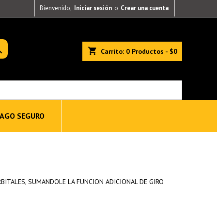
Bienvenido,
Iniciar sesión
o
Crear una cuenta

shopping_cart
Carrito:
0
Productos - $0
AGO SEGURO
RBITALES, SUMANDOLE LA FUNCION ADICIONAL DE GIRO