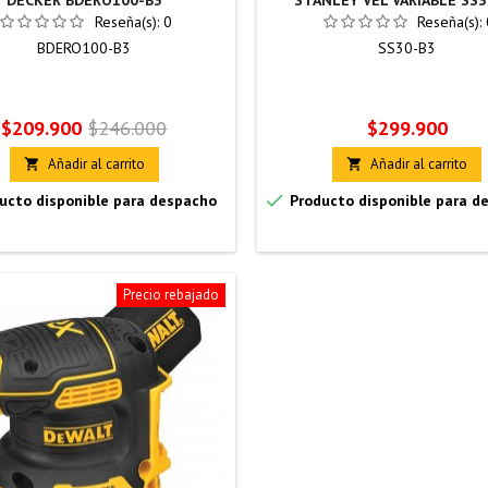
DECKER BDERO100-B3
STANLEY VEL VARIABLE SS3
Reseña(s):
0
Reseña(s):
BDERO100-B3
SS30-B3
Precio
Precio
Precio
$209.900
$246.000
$299.900
base
Añadir al carrito
Añadir al carrito



ucto disponible para despacho
Producto disponible para d
Precio rebajado