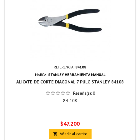
REFERENCIA:
84108
MARCA:
STANLEY HERRAMIENTA MANUAL
ALICATE DE CORTE DIAGONAL 7 PULG STANLEY 84108
Reseña(s):
0
84-108
Precio
$47.200
Añadir al carrito
