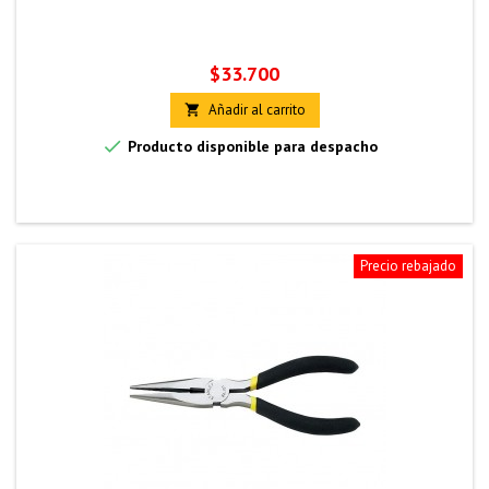
Precio
$33.700
Añadir al carrito


Producto disponible para despacho
Precio rebajado