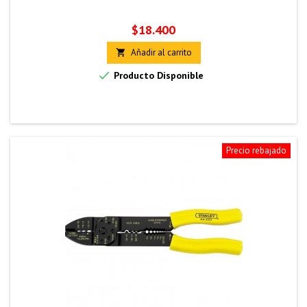
Precio
$18.400
Añadir al carrito


Producto Disponible
Precio rebajado