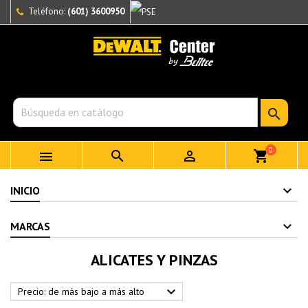
Teléfono:
(601) 3600950

0



shopping_cart
INICIO
MARCAS
ALICATES Y PINZAS

Precio: de más bajo a más alto