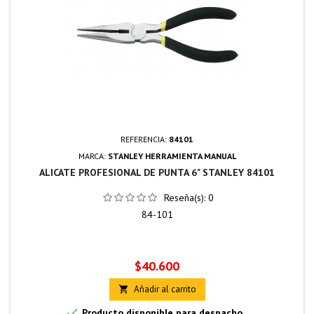
REFERENCIA:
84101
MARCA:
STANLEY HERRAMIENTA MANUAL
ALICATE PROFESIONAL DE PUNTA 6" STANLEY 84101
Reseña(s):
0
84-101
Precio
$40.600
Añadir al carrito


Producto disponible para despacho