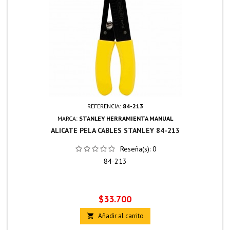
REFERENCIA:
84-213
MARCA:
STANLEY HERRAMIENTA MANUAL
ALICATE PELA CABLES STANLEY 84-213
Reseña(s):
0
84-213
Precio
$33.700
Añadir al carrito
