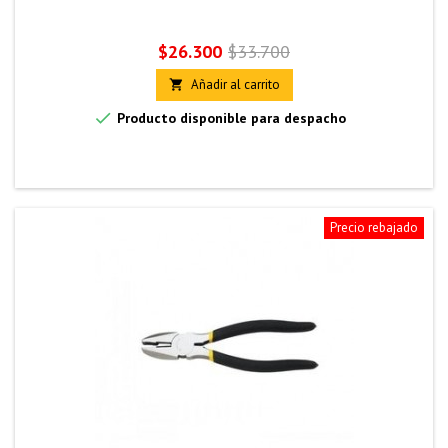
Precio
Precio
$26.300
$33.700
base
Añadir al carrito


Producto disponible para despacho
Precio rebajado