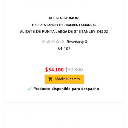
REFERENCIA:
84102
MARCA:
STANLEY HERRAMIENTA MANUAL
ALICATE DE PUNTA LARGA DE 8" STANLEY 84102
Reseña(s):
0
84-102
Precio
Precio
$34.100
$43.800
base
Añadir al carrito


Producto disponible para despacho