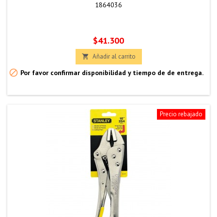
1864036
Precio
$41.300
Añadir al carrito


Por favor confirmar disponibilidad y tiempo de de entrega.
Precio rebajado