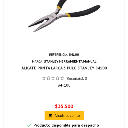
REFERENCIA:
84100
MARCA:
STANLEY HERRAMIENTA MANUAL
ALICATE PUNTA LARGA 5 PULG STANLEY 84100
Reseña(s):
0
84-100
Precio
$35.500
Añadir al carrito


Producto disponible para despacho