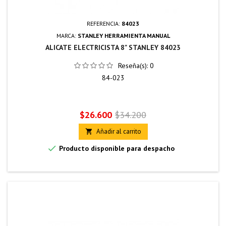
REFERENCIA:
84023
MARCA:
STANLEY HERRAMIENTA MANUAL
ALICATE ELECTRICISTA 8" STANLEY 84023
Reseña(s):
0
84-023
Precio
Precio
$26.600
$34.200
base
Añadir al carrito


Producto disponible para despacho