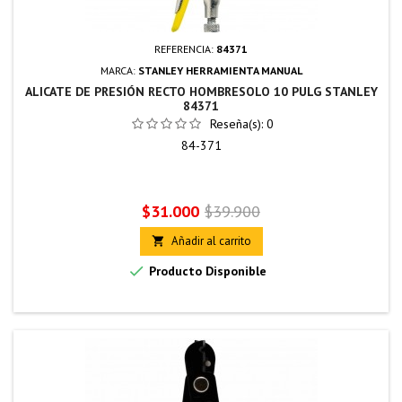
REFERENCIA:
84371
MARCA:
STANLEY HERRAMIENTA MANUAL
ALICATE DE PRESIÓN RECTO HOMBRESOLO 10 PULG STANLEY
84371
Reseña(s):
0
84-371
Precio
Precio
$31.000
$39.900
base
Añadir al carrito


Producto Disponible