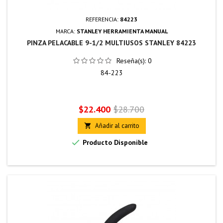
REFERENCIA:
84223
MARCA:
STANLEY HERRAMIENTA MANUAL
PINZA PELACABLE 9-1/2 MULTIUSOS STANLEY 84223
Reseña(s):
0
84-223
Precio
Precio
$22.400
$28.700
base
Añadir al carrito


Producto Disponible