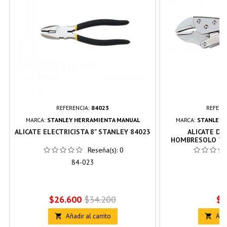
REFERENCIA:
84023
REFERE
MARCA:
STANLEY HERRAMIENTA MANUAL
MARCA:
STANLEY 
ALICATE ELECTRICISTA 8" STANLEY 84023
ALICATE DE
HOMBRESOLO 7 P
Reseña(s):
0
84-023
8
Precio
Precio
Pr
$26.600
$34.200
$4
base
Añadir al carrito
Añad

