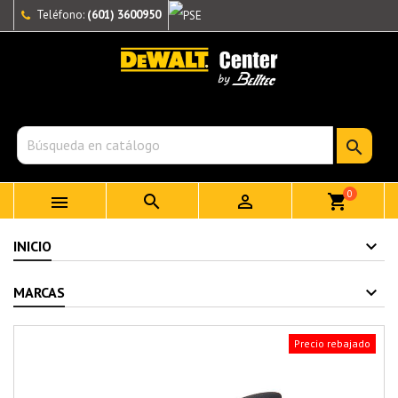
Teléfono:
(601) 3600950

0



shopping_cart
INICIO
MARCAS
Precio rebajado