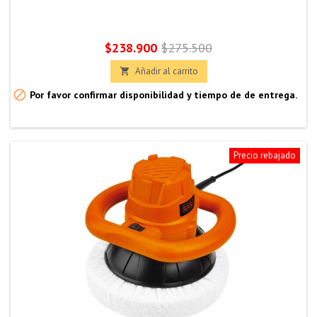
Precio
Precio
$238.900
$275.500
base
Añadir al carrito


Por favor confirmar disponibilidad y tiempo de de entrega.
Precio rebajado