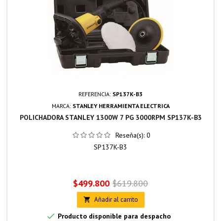
REFERENCIA:
SP137K-B3
MARCA:
STANLEY HERRAMIENTA ELECTRICA
POLICHADORA STANLEY 1300W 7 PG 3000RPM SP137K-B3
Reseña(s):
0
SP137K-B3
Precio
Precio
$499.800
$619.800
base
Añadir al carrito


Producto disponible para despacho