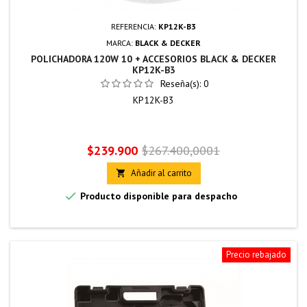
REFERENCIA:
KP12K-B3
MARCA:
BLACK & DECKER
POLICHADORA 120W 10 + ACCESORIOS BLACK & DECKER
KP12K-B3
Reseña(s):
0
KP12K-B3
Precio
Precio
$239.900
$267.400,0001
base
Añadir al carrito


Producto disponible para despacho
Precio rebajado