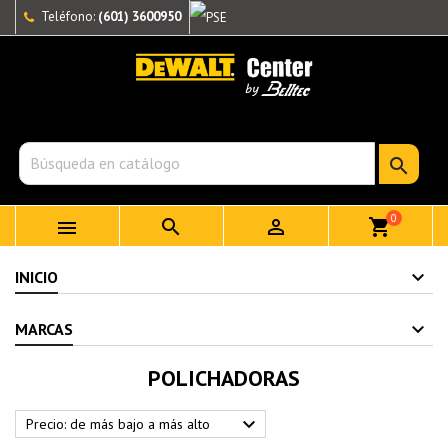
Teléfono:
(601) 3600950

0



shopping_cart
INICIO
MARCAS
POLICHADORAS

Precio: de más bajo a más alto