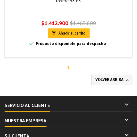
DWP849X-B3
Precio
Precio
$1.412.900
$1.465.800
base
Añadir al carrito


Producto disponible para despacho
1
VOLVER ARRIBA


SERVICIO AL CLIENTE

NUESTRA EMPRESA

SU CUENTA