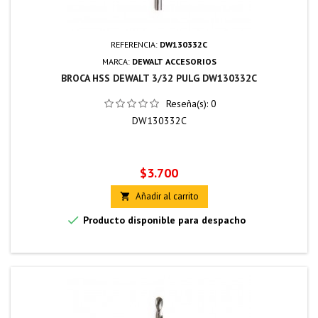
REFERENCIA:
DW130332C
MARCA:
DEWALT ACCESORIOS
BROCA HSS DEWALT 3/32 PULG DW130332C
Reseña(s):
0
DW130332C
Precio
$3.700
Añadir al carrito


Producto disponible para despacho