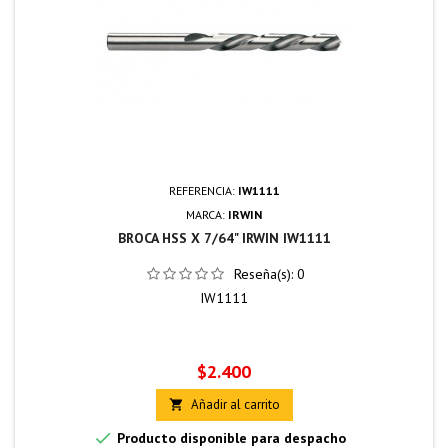
REFERENCIA:
IW1111
MARCA:
IRWIN
BROCA HSS X 7/64" IRWIN IW1111
Reseña(s):
0
IW1111
Precio
$2.400
Añadir al carrito


Producto disponible para despacho