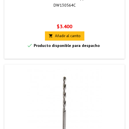
DW130564C
Precio
$3.400
Añadir al carrito


Producto disponible para despacho