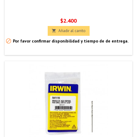
Precio
$2.400
Añadir al carrito


Por favor confirmar disponibilidad y tiempo de de entrega.