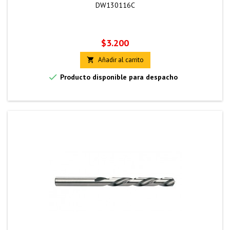
DW130116C
Precio
$3.200
Añadir al carrito


Producto disponible para despacho