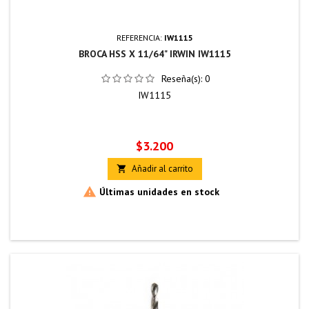
REFERENCIA:
IW1115
BROCA HSS X 11/64" IRWIN IW1115
Reseña(s):
0
IW1115
Precio
$3.200
Añadir al carrito


Últimas unidades en stock