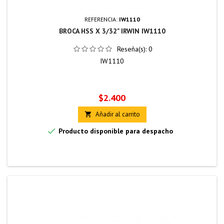
REFERENCIA:
IW1110
BROCA HSS X 3/32" IRWIN IW1110
Reseña(s):
0
IW1110
Precio
$2.400
Añadir al carrito


Producto disponible para despacho