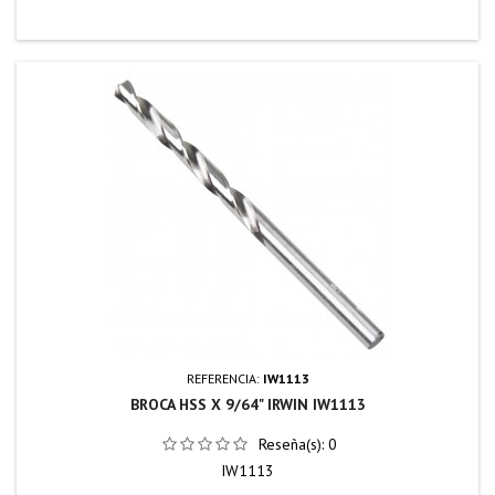
REFERENCIA:
IW1113
BROCA HSS X 9/64" IRWIN IW1113
Reseña(s):
0
IW1113