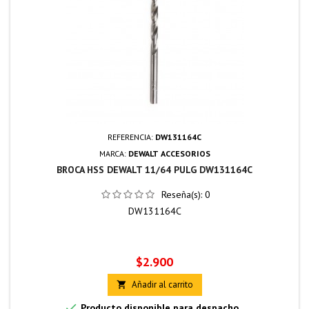
REFERENCIA:
DW131164C
MARCA:
DEWALT ACCESORIOS
BROCA HSS DEWALT 11/64 PULG DW131164C
Reseña(s):
0
DW131164C
Precio
$2.900
Añadir al carrito


Producto disponible para despacho