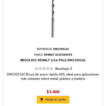
REFERENCIA:
DW130316C
MARCA:
DEWALT ACCESORIOS
BROCA HSS DEWALT 3/16 PULG DW130316C
Reseña(s):
0
DW130316C Broca de acero rápido HSS, ideal para aplicaciones
más comunes sobre metal, plástico y madera.
Precio
$3.400
Añadir al carrito
