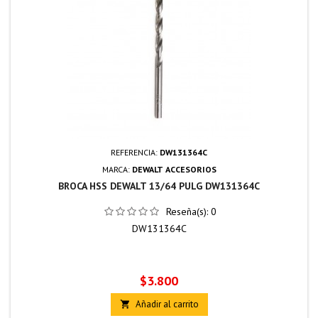
REFERENCIA:
DW131364C
MARCA:
DEWALT ACCESORIOS
BROCA HSS DEWALT 13/64 PULG DW131364C
Reseña(s):
0
DW131364C
Precio
$3.800
Añadir al carrito
