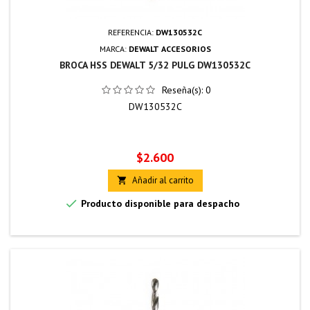
REFERENCIA:
DW130532C
MARCA:
DEWALT ACCESORIOS
BROCA HSS DEWALT 5/32 PULG DW130532C
Reseña(s):
0
DW130532C
Precio
$2.600
Añadir al carrito


Producto disponible para despacho