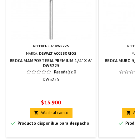
REFERENCIA:
DW5225
REFERE
MARCA:
DEWALT ACCESORIOS
MAR
BROCA MAMPOSTERIA PREMIUM 1/4" X 6"
BROCA MURO 5/16
DW5225
Reseña(s):
0
DW5225
I
Precio
Pr
$15.900
$
Añadir al carrito
Añad




Producto disponible para despacho
Product