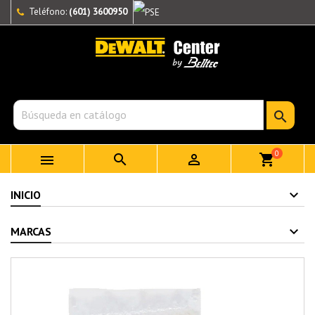
Teléfono:
(601) 3600950

0



shopping_cart
INICIO
MARCAS