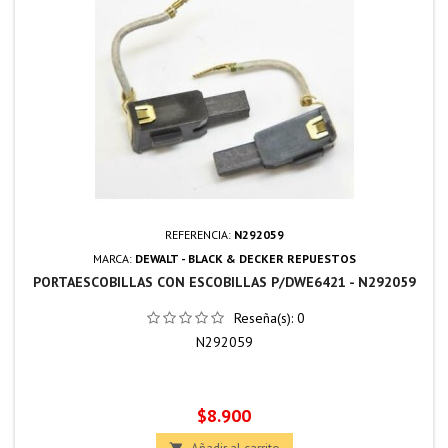
REFERENCIA:
N292059
MARCA:
DEWALT - BLACK & DECKER REPUESTOS
PORTAESCOBILLAS CON ESCOBILLAS P/DWE6421 - N292059
Reseña(s):
0
N292059
Precio
$8.900