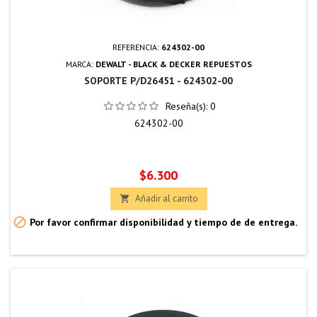
REFERENCIA:
624302-00
MARCA:
DEWALT - BLACK & DECKER REPUESTOS
SOPORTE P/D26451 - 624302-00
Reseña(s):
0
624302-00
Precio
$6.300
Añadir al carrito


Por favor confirmar disponibilidad y tiempo de de entrega.