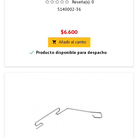
Reseña(s):
0
5140002-36
Precio
$6.600
Añadir al carrito


Producto disponible para despacho