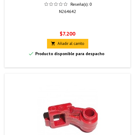
Reseña(s):
0
N264642
Precio
$7.200
Añadir al carrito


Producto disponible para despacho