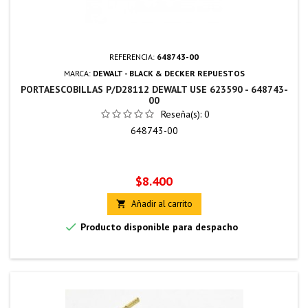
REFERENCIA:
648743-00
MARCA:
DEWALT - BLACK & DECKER REPUESTOS
PORTAESCOBILLAS P/D28112 DEWALT USE 623590 - 648743-
00
Reseña(s):
0
648743-00
Precio
$8.400
Añadir al carrito


Producto disponible para despacho