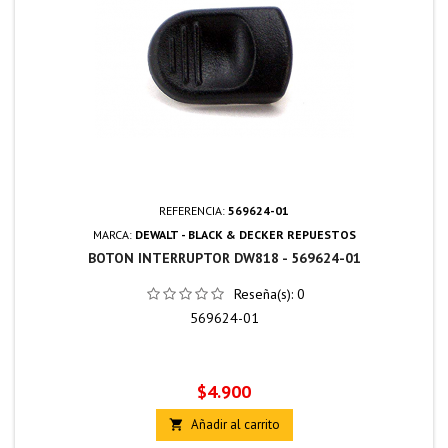
REFERENCIA:
569624-01
MARCA:
DEWALT - BLACK & DECKER REPUESTOS
BOTON INTERRUPTOR DW818 - 569624-01
Reseña(s):
0
569624-01
Precio
$4.900
Añadir al carrito
