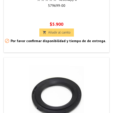
579699-00
Precio
$5.900
Añadir al carrito


Por favor confirmar disponibilidad y tiempo de de entrega.