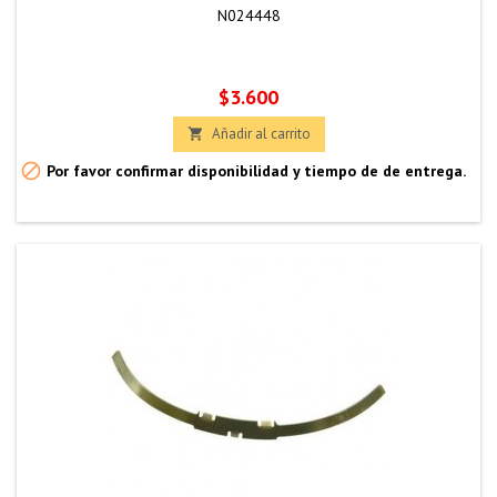
N024448
Precio
$3.600
Añadir al carrito


Por favor confirmar disponibilidad y tiempo de de entrega.