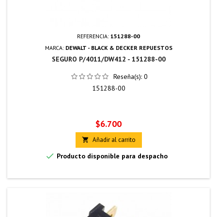
REFERENCIA:
151288-00
MARCA:
DEWALT - BLACK & DECKER REPUESTOS
SEGURO P/4011/DW412 - 151288-00
Reseña(s):
0
151288-00
Precio
$6.700
Añadir al carrito


Producto disponible para despacho