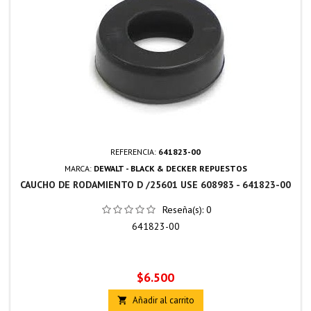
REFERENCIA:
641823-00
MARCA:
DEWALT - BLACK & DECKER REPUESTOS
CAUCHO DE RODAMIENTO D /25601 USE 608983 - 641823-00
Reseña(s):
0
641823-00
Precio
$6.500
Añadir al carrito
