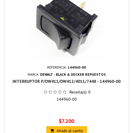
REFERENCIA:
144960-00
MARCA:
DEWALT - BLACK & DECKER REPUESTOS
INTERRUPTOR P/DW411/DW412/4011/7448 - 144960-00
Reseña(s):
0
144960-00
Precio
$7.200
Añadir al carrito
