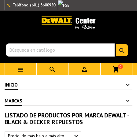
Teléfono:
(601) 3600950

0



shopping_cart
INICIO
MARCAS
LISTADO DE PRODUCTOS POR MARCA DEWALT -
BLACK & DECKER REPUESTOS

Precio: de más bajo a más alto