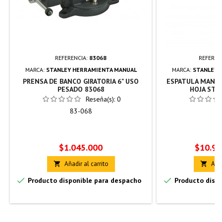
REFERENCIA:
83068
REFEREN
MARCA:
STANLEY HERRAMIENTA MANUAL
MARCA:
STANLEY 
PRENSA DE BANCO GIRATORIA 6" USO
ESPATULA MANGO
PESADO 83068
HOJA STA
Reseña(s):
0
83-068
28
Precio
Precio
$1.045.000
$10.90
Añadir al carrito
Añad




Producto disponible para despacho
Producto dispo