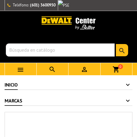
Teléfono:
(601) 3600950

0



shopping_cart
INICIO
MARCAS