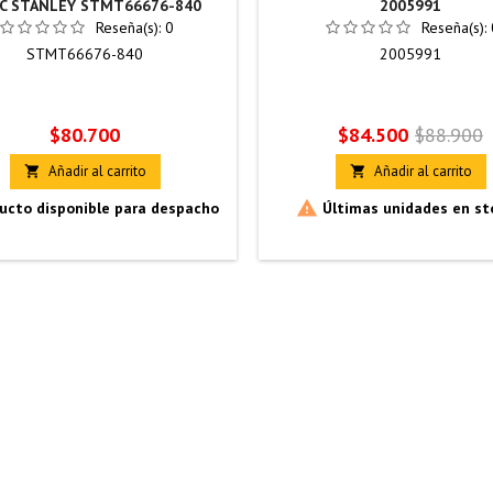
IC STANLEY STMT66676-840
2005991
Reseña(s):
0
Reseña(s):
STMT66676-840
2005991
Precio
Precio
Precio
$80.700
$84.500
$88.900
base
Añadir al carrito
Añadir al carrito



ucto disponible para despacho
Últimas unidades en st