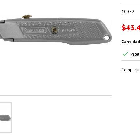
10079
$43.
Cantidad

Prod
Compartir