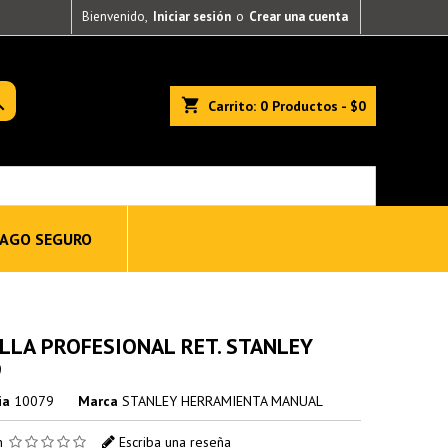
Bienvenido,
Iniciar sesión
o
Crear una cuenta

shopping_cart
Carrito:
0
Productos - $0
AGO SEGURO
LLA PROFESIONAL RET. STANLEY
9
ia
10079
Marca
STANLEY HERRAMIENTA MANUAL
ón
Escriba una reseña