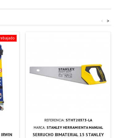
<
>
 rebajado
REFERENCIA:
STHT20373-LA
MARCA:
STANLEY HERRAMIENTA MANUAL
MARCA:
 IRWIN
SERRUCHO BIMATERIAL 15 STANLEY
SERRUCH