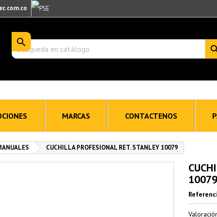
ec.com.co

CIONES
MARCAS
CONTACTENOS
P
 MANUALES
CUCHILLA PROFESIONAL RET. STANLEY 10079
CUCHI
1007
Referenc
Valoraci