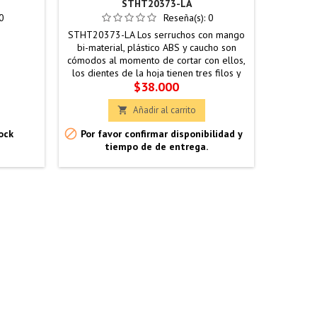
STHT20373-LA
PUL
0
Reseña(s):
0
STHT20373-LA Los serruchos con mango
bi-material, plástico ABS y caucho son
cómodos al momento de cortar con ellos,
los dientes de la hoja tienen tres filos y
Precio
$38.000
vienen afilados endurecidos por inducción
duran de 3 a 5 veces mas que los
Añadir al carrito

normales.


ock
Por favor confirmar disponibilidad y
Produc
tiempo de de entrega.