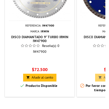
REFERENCIA:
IW47900
REFEREN
MARCA:
IRWIN
MAR
DISCO DIAMANTADO 9" TURBO IRWIN
DISCO DIAMANT
IW47900
I
Reseña(s):
0
IW47900
I
Precio
Pr
$72.500
$4
Añadir al carrito
Añad




Producto Disponible
Por favor confi
tiempo d