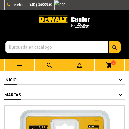
Teléfono:
(601) 3600950

0



shopping_cart
INICIO
MARCAS