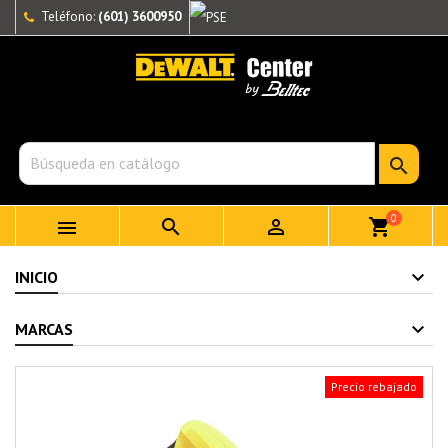
Teléfono:
(601) 3600950

0



shopping_cart
INICIO
MARCAS
Precio rebajado