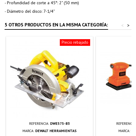
- Profundidad de corte a 45°: 2" (50 mm)
- Diámetro del disco: 7-1/4"
5 OTROS PRODUCTOS EN LA MISMA CATEGORÍA:
<
>
Precio rebajado
REFERENCIA:
DWE575-B3
REFERENCIA
MARCA:
DEWALT HERRAMIENTAS
MARCA:
BL