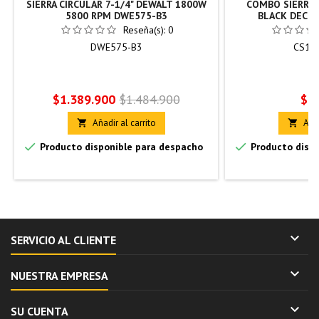
SIERRA CIRCULAR 7-1/4" DEWALT 1800W
COMBO SIERRA 
5800 RPM DWE575-B3
BLACK DECKE
Reseña(s):
0
DWE575-B3
CS10
Precio
Precio
Pre
$1.389.900
$1.484.900
$4
base
Añadir al carrito
Añad




Producto disponible para despacho
Producto dispo

SERVICIO AL CLIENTE

NUESTRA EMPRESA

SU CUENTA