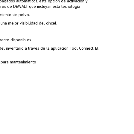
apagados automáticos, esta opción de activación y
dores de DEWALT que incluyan esta tecnología
iento sin polvo.
na mejor visibilidad del cincel.
mente disponibles
l inventario a través de la aplicación Tool Connect. El
o para mantenimiento