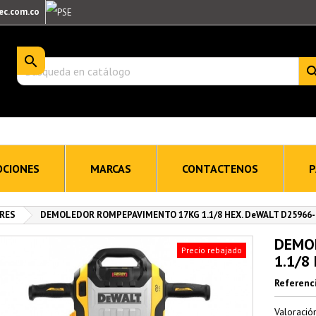
ec.com.co

CIONES
MARCAS
CONTACTENOS
P
RES
DEMOLEDOR ROMPEPAVIMENTO 17KG 1.1/8 HEX. DeWALT D25966-
DEMO
Precio rebajado
1.1/8
Referenc
Valoraci