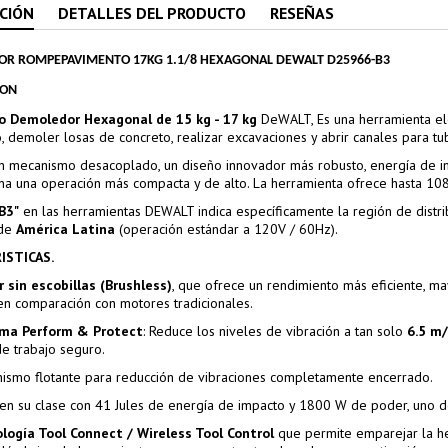
CIÓN
DETALLES DEL PRODUCTO
RESEÑAS
R ROMPEPAVIMENTO 17KG 1.1/8 HEXAGONAL DEWALT D25966-B3
ION
lo Demoledor Hexagonal de 15 kg - 17 kg
DeWALT, Es una herramienta elé
 demoler losas de concreto, realizar excavaciones y abrir canales para tub
n mecanismo desacoplado, un diseño innovador más robusto, energía de imp
na una operación más compacta y de alto. La herramienta ofrece hasta 10
-B3"
en las herramientas DEWALT indica específicamente la región de distrib
 de
América Latina
(operación estándar a 120V / 60Hz).
ISTICAS.
 sin escobillas (Brushless)
, que ofrece un rendimiento más eficiente, ma
en comparación con motores tradicionales.
ma Perform & Protect
: Reduce los niveles de vibración a tan solo
6.5 m/
de trabajo seguro.
ismo flotante para reducción de vibraciones completamente encerrado.
 en su clase con 41 Jules de energía de impacto y 1800 W de poder, uno
logía Tool Connect / Wireless Tool Control
que permite emparejar la he