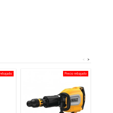
<
>
 rebajado
Precio rebajado