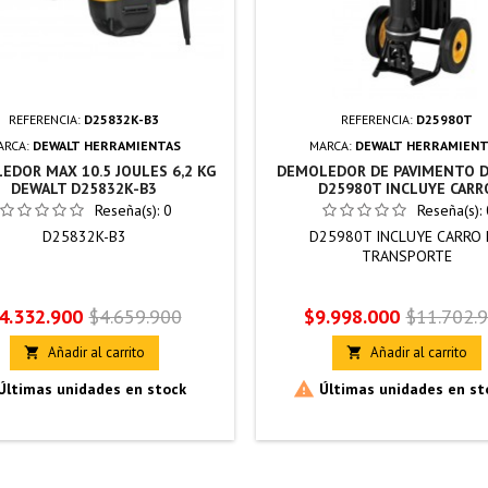
REFERENCIA:
D25832K-B3
REFERENCIA:
D25980T
ARCA:
DEWALT HERRAMIENTAS
MARCA:
DEWALT HERRAMIENT
EDOR MAX 10.5 JOULES 6,2 KG
DEMOLEDOR DE PAVIMENTO 
DEWALT D25832K-B3
D25980T INCLUYE CARR
Reseña(s):
0
Reseña(s):
D25832K-B3
D25980T INCLUYE CARRO 
TRANSPORTE
recio
Precio
Precio
Precio
4.332.900
$4.659.900
$9.998.000
$11.702.
base
base
Añadir al carrito
Añadir al carrito



Últimas unidades en stock
Últimas unidades en st