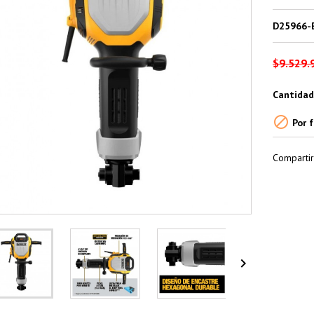
D25966-
$9.529.
Cantidad

Por f
Compartir
