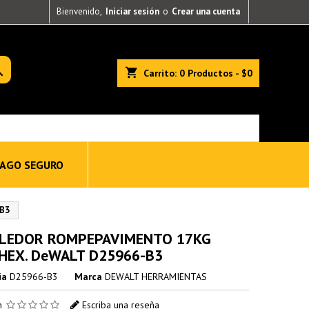
Bienvenido,
Iniciar sesión
o
Crear una cuenta

shopping_cart
Carrito:
0
Productos - $0
AGO SEGURO
B3
LEDOR ROMPEPAVIMENTO 17KG
 HEX. DeWALT D25966-B3
ia
D25966-B3
Marca
DEWALT HERRAMIENTAS
ón
Escriba una reseña