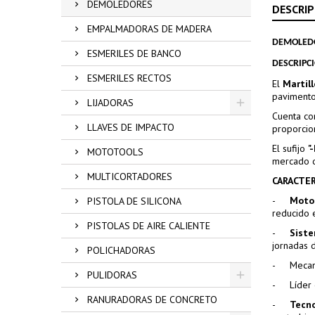
DEMOLEDORES
DESCRIP
EMPALMADORAS DE MADERA
DEMOLEDO
ESMERILES DE BANCO
DESCRIPC
ESMERILES RECTOS
El
Martil
pavimento,
LIJADORAS
Cuenta co
LLAVES DE IMPACTO
proporcio
El sufijo
"
MOTOTOOLS
mercado
MULTICORTADORES
CARACTER
-
Motor
PISTOLA DE SILICONA
reducido 
PISTOLAS DE AIRE CALIENTE
-
Siste
jornadas 
POLICHADORAS
-
Mecan
PULIDORAS
-
Líder
RANURADORAS DE CONCRETO
-
Tecno