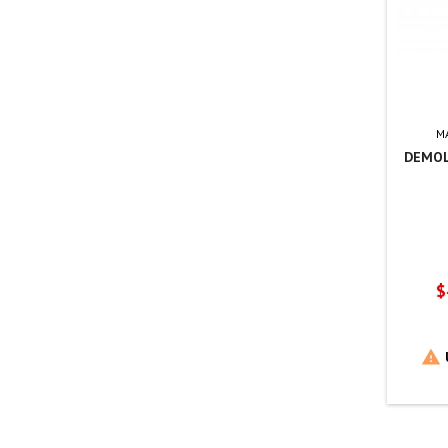
M
DEMOL
P
$
