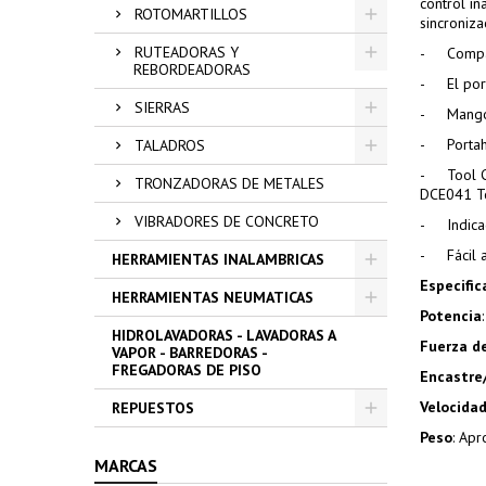
control in
ROTOMARTILLOS
sincroniz
RUTEADORAS Y
-
Compa
REBORDEADORAS
-
El po
SIERRAS
-
Mango
-
Porta
TALADROS
-
Tool 
TRONZADORAS DE METALES
DCE041 To
VIBRADORES DE CONCRETO
-
Indic
-
Fácil
HERRAMIENTAS INALAMBRICAS
Especific
HERRAMIENTAS NEUMATICAS
Potencia
HIDROLAVADORAS - LAVADORAS A
Fuerza d
VAPOR - BARREDORAS -
FREGADORAS DE PISO
Encastre
Velocida
REPUESTOS
Peso
: Ap
MARCAS