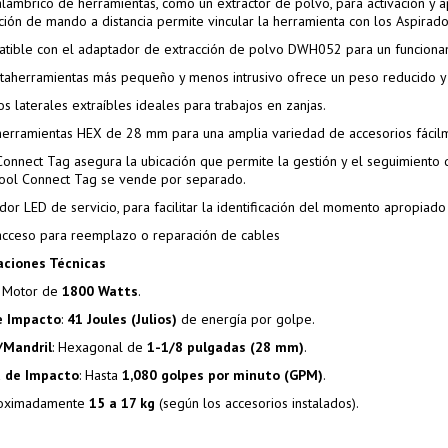
alámbrico de herramientas, como un extractor de polvo, para activación y 
ación de mando a distancia permite vincular la herramienta con los Aspira
tible con el adaptador de extracción de polvo DWH052 para un funcionam
rtaherramientas más pequeño y menos intrusivo ofrece un peso reducido y u
s laterales extraíbles ideales para trabajos en zanjas.
herramientas HEX de 28 mm para una amplia variedad de accesorios fácil
Connect Tag asegura la ubicación que permite la gestión y el seguimiento de
ol Connect Tag se vende por separado.
ador LED de servicio, para facilitar la identificación del momento apropiad
 acceso para reemplazo o reparación de cables
aciones Técnicas
: Motor de
1800 Watts
.
e Impacto
:
41 Joules (Julios)
de energía por golpe.
/Mandril
: Hexagonal de
1-1/8 pulgadas (28 mm)
.
d de Impacto
: Hasta
1,080 golpes por minuto (GPM)
.
roximadamente
15 a 17 kg
(según los accesorios instalados).