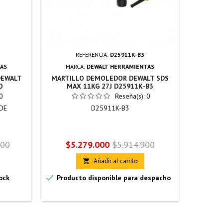
REFERENCIA:
D25911K-B3
AS
MARCA:
DEWALT HERRAMIENTAS
MA
DEWALT
MARTILLO DEMOLEDOR DEWALT SDS
DEMOLE
O
MAX 11KG 27J D25911K-B3
0
Reseña(s):
0
DE
D25911K-B3
Precio
Precio
Pr
900
$5.279.000
$5.914.900
$4
base
Añadir al carrito



ock
Producto disponible para despacho
Úl