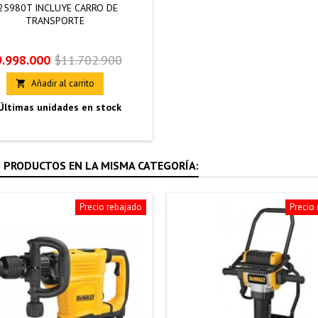
25980T INCLUYE CARRO DE
TRANSPORTE
ecio
Precio
9.998.000
$11.702.900
base
Añadir al carrito

Últimas unidades en stock
 PRODUCTOS EN LA MISMA CATEGORÍA:
Precio rebajado
Precio