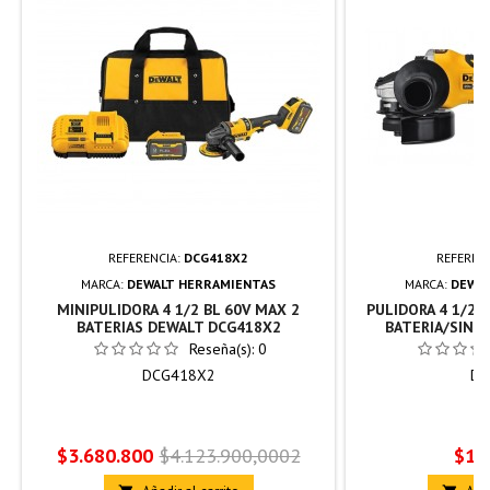
REFERENCIA:
DCG418X2
REFEREN
MARCA:
DEWALT HERRAMIENTAS
MARCA:
DEWAL
MINIPULIDORA 4 1/2 BL 60V MAX 2
PULIDORA 4 1/2"
BATERIAS DEWALT DCG418X2
BATERIA/SIN 
Reseña(s):
0
DCG418X2
DC
Precio
Precio
Prec
$3.680.800
$4.123.900,0002
$1.
base