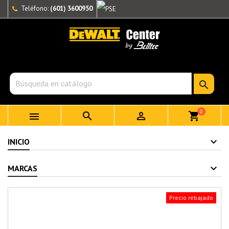
Teléfono:
(601) 3600950

0



shopping_cart
INICIO
MARCAS
Precio rebajado