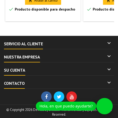
Añadir al carrito
Añad




Producto disponible para despacho
Producto dispo

SERVICIO AL CLIENTE

NUESTRA EMPRESA

SU CUENTA

CONTACTO
Hola, en que puedo ayudarte?
© Copyright 2026 Dewalt by Belltec - Herramientas y Equipos. All Rights
Reserved.