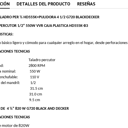
CIÓN
DETALLES DEL PRODUCTO
RESEÑAS
LADRO PER ½ HD555K+PULIDORA 4 1/2 G720 BLACKDECKER
PERCUTOR 1/2" 550W VVR CAJA PLASTICA HD555K-B3
STICAS:
o básico ligero y cómodo para cualquier arreglo en el hogar, desde perforaciones
ACIONES TECNICAS
: Taladro percutor
cidad: 2800 RPM
cia nominal: 550 W
e enchufable: 110 V
 del mandril: 1/2
ho: 31.5 cm
o: 31.0 cm
go: 9.5 cm
 DE
4 ½” 820 W G720 BLACK AND DECKER
ACIONES TECNICAS
e motor de 820W