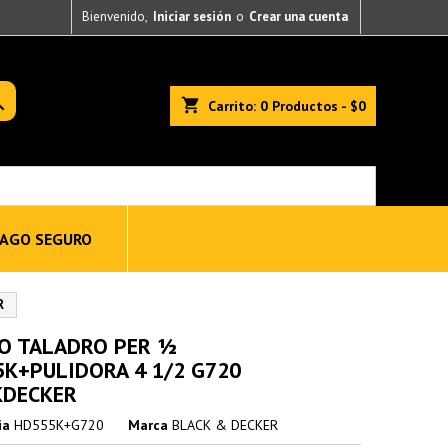
Bienvenido,
Iniciar sesión
o
Crear una cuenta

shopping_cart
Carrito:
0
Productos - $0
AGO SEGURO
R
O TALADRO PER ½
K+PULIDORA 4 1/2 G720
KDECKER
ia
HD555K+G720
Marca
BLACK & DECKER