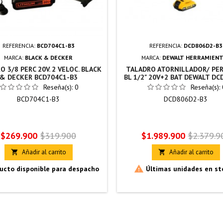
REFERENCIA:
BCD704C1-B3
REFERENCIA:
DCD806D2-B3
MARCA:
BLACK & DECKER
MARCA:
DEWALT HERRAMIENT
 3/8 PERC 20V. 2 VELOC. BLACK
TALADRO ATORNILLADOR/ PE
& DECKER BCD704C1-B3
BL 1/2" 20V+2 BAT DEWALT DC
B3
Reseña(s):
0
Reseña(s):
BCD704C1-B3
DCD806D2-B3
Precio
Precio
Precio
Precio
$269.900
$319.900
$1.989.900
$2.379.9
base
base
Añadir al carrito
Añadir al carrito



ucto disponible para despacho
Últimas unidades en st