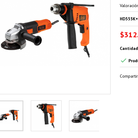
Valoraci
HD555K+
$312
Cantidad

Prod
Compartir