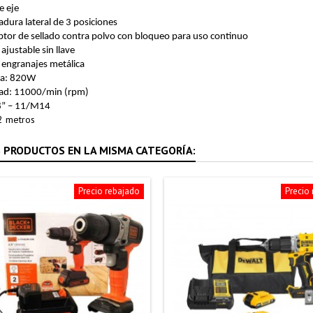
e eje
ura lateral de 3 posiciones
ptor de sellado contra polvo con bloqueo para uso continuo
ajustable sin llave
 engranajes metálica
ia: 820W
dad: 11000/min (rpm)
/8” – 11/M14
2 metros
 PRODUCTOS EN LA MISMA CATEGORÍA:
Precio rebajado
Precio