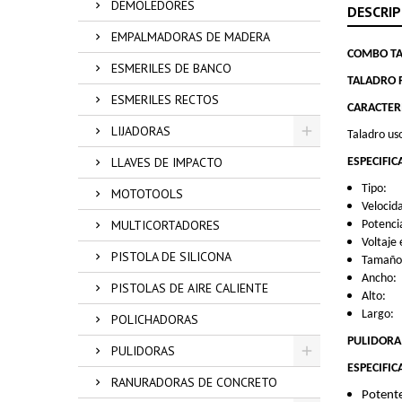
DEMOLEDORES
DESCRIP
EMPALMADORAS DE MADERA
COMBO TA
ESMERILES DE BANCO
TALADRO 
ESMERILES RECTOS
CARACTERI
LIJADORAS
Taladro us
LLAVES DE IMPACTO
ESPECIFIC
Tipo
MOTOTOOLS
Velo
MULTICORTADORES
Poten
Voltaj
PISTOLA DE SILICONA
Tamaño
Anc
PISTOLAS DE AIRE CALIENTE
Alt
Lar
POLICHADORAS
PULIDORA
PULIDORAS
ESPECIFIC
RANURADORAS DE CONCRETO
Potent