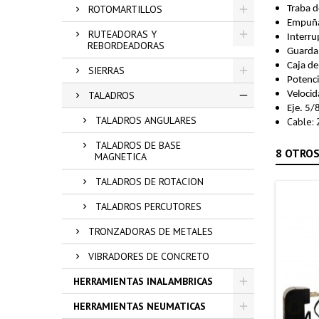
ROTOMARTILLOS
Traba d
Empuñad
RUTEADORAS Y
Interru
REBORDEADORAS
Guarda 
Caja de
SIERRAS
Potenc
TALADROS
Veloci
Eje. 5
TALADROS ANGULARES
Cable: 
TALADROS DE BASE
8 OTROS
MAGNETICA
TALADROS DE ROTACION
TALADROS PERCUTORES
TRONZADORAS DE METALES
VIBRADORES DE CONCRETO
HERRAMIENTAS INALAMBRICAS
HERRAMIENTAS NEUMATICAS