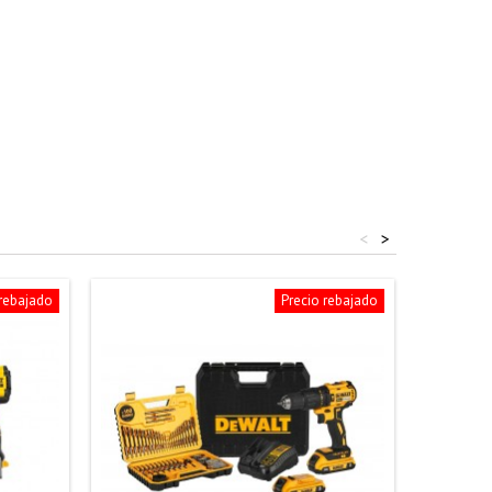
<
>
 rebajado
Precio rebajado