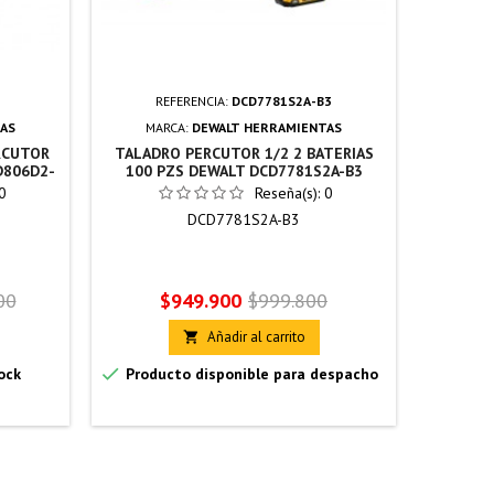
REFERENCIA:
DCD7781S2A-B3
R
AS
MARCA:
DEWALT HERRAMIENTAS
MA
RCUTOR
TALADRO PERCUTOR 1/2 2 BATERIAS
TALADR
D806D2-
100 PZS DEWALT DCD7781S2A-B3
CAR
0
Reseña(s):
0
DCD7781S2A-B3
Precio
Precio
P
00
$949.900
$999.800
base
Añadir al carrito



ock
Producto disponible para despacho
Produc