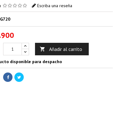
ón
Escriba una reseña
G720
.900
Añadir al carrito

ucto disponible para despacho