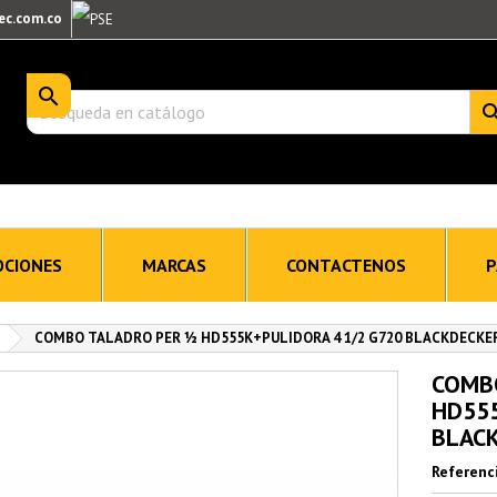
ec.com.co

CIONES
MARCAS
CONTACTENOS
P
COMBO TALADRO PER ½ HD555K+PULIDORA 4 1/2 G720 BLACKDECKE
COMB
HD555
BLAC
Referenc