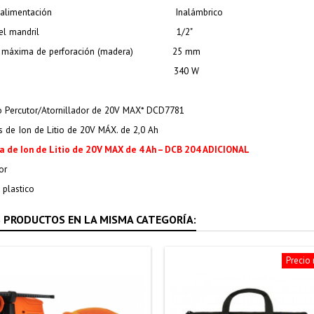
 alimentación
Inalámbrico
l mandril
1/2"
 máxima de perforación (madera)
25 mm
340 W
ro Percutor/Atornillador de 20V MAX* DCD7781
as de Ion de Litio de 20V MÁX. de 2,0 Ah
ia de Ion de Litio de 20V MAX de 4 Ah – DCB 204 ADICIONAL
or
 plastico
 PRODUCTOS EN LA MISMA CATEGORÍA:
Precio