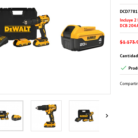
DCD7781
Incluye 2
DCB 204 
$1.173.
Cantidad

Prod
Compartir
