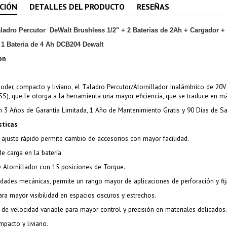
CIÓN
DETALLES DEL PRODUCTO
RESEÑAS
aladro Percutor DeWalt Brushless 1/2" + 2 Baterias de 2Ah + Cargador + 
 1 Bateria de 4 Ah DCB204 Dewalt
on
der, compacto y liviano, el Taladro Percutor/Atornillador Inalámbrico de 2
), que le otorga a la herramienta una mayor eficiencia, que se traduce en 
 3 Años de Garantía Limitada, 1 Año de Mantenimiento Gratis y 90 Días de Sat
sticas
 ajuste rápido permite cambio de accesorios con mayor facilidad.
de carga en la batería
 Atornillador con 15 posiciones de Torque.
dades mecánicas, permite un rango mayor de aplicaciones de perforación y fij
ra mayor visibilidad en espacios oscuros y estrechos.
r de velocidad variable para mayor control y precisión en materiales delicados.
pacto y liviano.