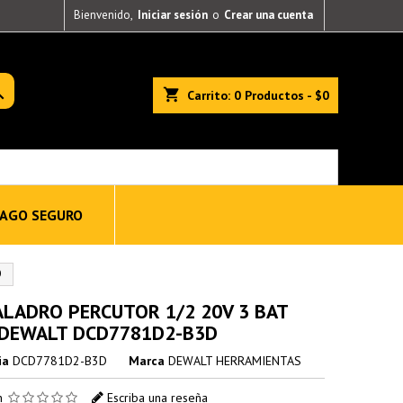
Bienvenido,
Iniciar sesión
o
Crear una cuenta

shopping_cart
Carrito:
0
Productos - $0
AGO SEGURO
D
ALADRO PERCUTOR 1/2 20V 3 BAT
 DEWALT DCD7781D2-B3D
ia
DCD7781D2-B3D
Marca
DEWALT HERRAMIENTAS
ón
Escriba una reseña