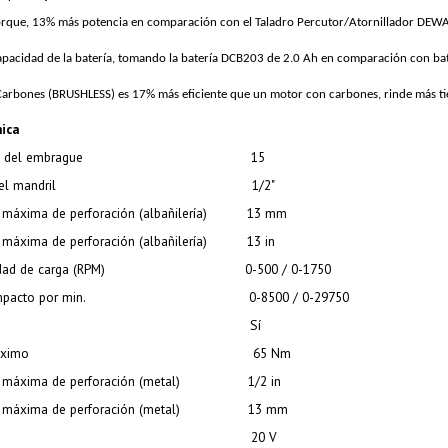
rque, 13% más potencia en comparación con el Taladro Percutor/Atornillador DEW
pacidad de la batería, tomando la batería DCB203 de 2.0 Ah en comparación con ba
Carbones (BRUSHLESS) es 17% más eficiente que un motor con carbones, rinde más t
nica
s del embrague
15
l mandril
1/2"
máxima de perforación (albañilería)
13 mm
máxima de perforación (albañilería)
13 in
dad de carga (RPM)
0-500 / 0-1750
pacto por min.
0-8500 / 0-29750
Sí
áximo
65 Nm
 máxima de perforación (metal)
1/2 in
 máxima de perforación (metal)
13 mm
20 V