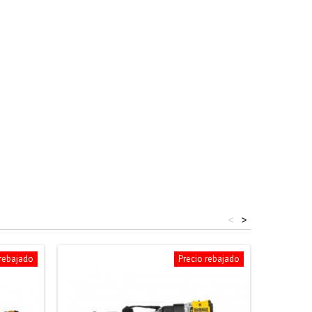
<
>
 rebajado
Precio rebajado