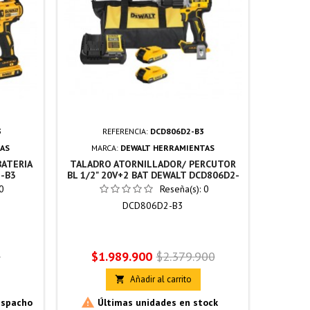
3
REFERENCIA:
DCD806D2-B3
AS
MARCA:
DEWALT HERRAMIENTAS
BATERIA
TALADRO ATORNILLADOR/ PERCUTOR
TALADRO 
-B3
BL 1/2" 20V+2 BAT DEWALT DCD806D2-
&
B3
0
Reseña(s):
0
DCD806D2-B3
Precio
Precio
P
0
$1.989.900
$2.379.900
base
Añadir al carrito



espacho
Últimas unidades en stock
Produc