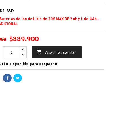
D2-B3D
 Baterias de Ion de Litio de 20V MAX DE 2 Ah y 1 de 4 Ah –
ADICIONAL
$889.900
900
Añadir al carrito

ucto disponible para despacho