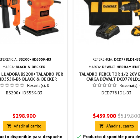
EFERENCIA:
BS200+HD555K-B3
REFERENCIA:
DCD7781D1-B
MARCA:
BLACK & DECKER
MARCA:
DEWALT HERRAMIENT
LIJADORA BS200+TALADRO PER
TALADRO PERCUTOR 1/2 20V 
HD555K-B3 BLACK & DECKER
CARGA DEWALT DCD7781D1
Reseña(s):
0
Reseña(s):
BS200+HD555K-B3
DCD7781D1-B3
Precio
Precio
Precio
$298.900
$439.900
$519.80
base
Añadir al carrito
Añadir al carrito



ucto disponible para despacho
Producto disponible para d