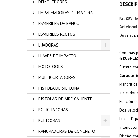
DEMOLEDORES
DESCRIP
EMPALMADORAS DE MADERA
Kit 20V T
ESMERILES DE BANCO
Adicional
ESMERILES RECTOS
Descripci
LIJADORAS
Con más po
LLAVES DE IMPACTO
(BRUSHLESS
MOTOTOOLS
Cuenta con
Caracteri
MULTICORTADORES
Mandril de
PISTOLA DE SILICONA
Indicador 
PISTOLAS DE AIRE CALIENTE
Función de
POLICHADORAS
Dos veloci
Luz LED pa
PULIDORAS
Interrupto
RANURADORAS DE CONCRETO
Diseño com