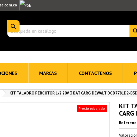
ec.com.co

CIONES
MARCAS
CONTACTENOS
P
KIT TALADRO PERCUTOR 1/2 20V 3 BAT CARG DEWALT DCD7781D2-B3
KIT T
Precio rebajado
CARG
Referenc
Valoraci