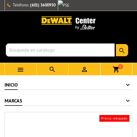
Teléfono:
(601) 3600950

0



shopping_cart
INICIO
MARCAS
Precio rebajado