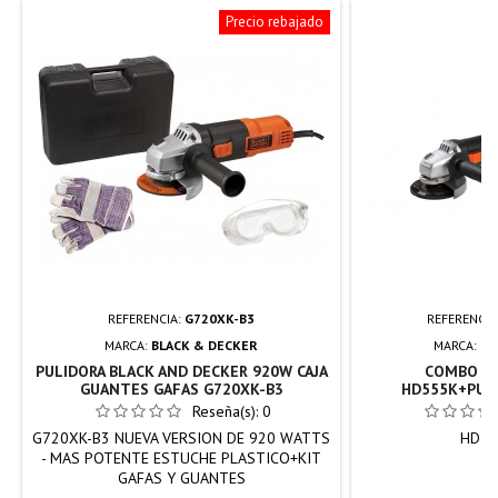
Precio rebajado
REFERENCIA:
G720XK-B3
REFERENCIA
MARCA:
BLACK & DECKER
MARCA:
BL
PULIDORA BLACK AND DECKER 920W CAJA
COMBO TA
GUANTES GAFAS G720XK-B3
HD555K+PULI
BLAC
Reseña(s):
0
G720XK-B3 NUEVA VERSION DE 920 WATTS
HD55
- MAS POTENTE ESTUCHE PLASTICO+KIT
GAFAS Y GUANTES