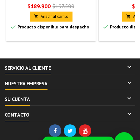
Precio
Precio
Pre
$189.900
$197.500
$3
base
Añadir al carrito
Añad




Producto disponible para despacho
Producto dispo

SERVICIO AL CLIENTE

NUESTRA EMPRESA

SU CUENTA

CONTACTO