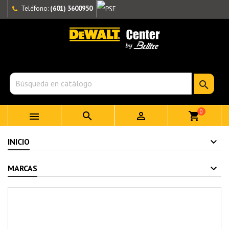
Teléfono:
(601) 3600950

0



shopping_cart
INICIO
MARCAS