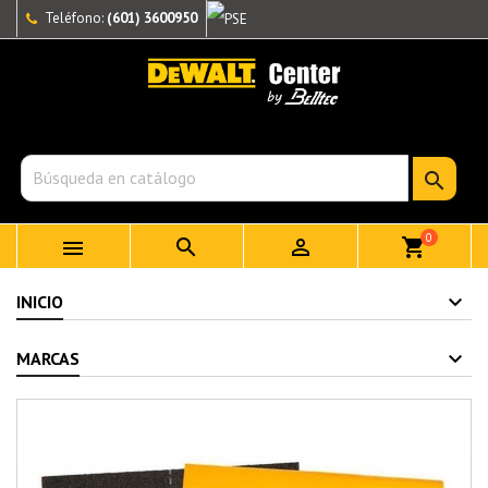
Teléfono:
(601) 3600950

0



shopping_cart
INICIO
MARCAS