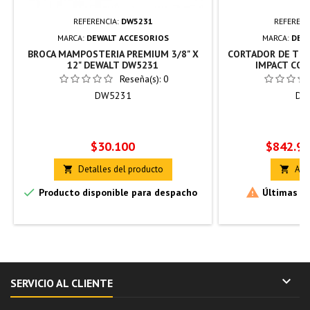
REFERENCIA:
DW5231
REFERENC
MARCA:
DEWALT ACCESORIOS
MARCA:
DEW
BROCA MAMPOSTERIA PREMIUM 3/8" X
CORTADOR DE TUB
12" DEWALT DW5231
IMPACT CON
Reseña(s):
0
DW5231
DW
Precio
Precio
$30.100
$842.9
Detalles del producto
Añad




Producto disponible para despacho
Últimas un

SERVICIO AL CLIENTE