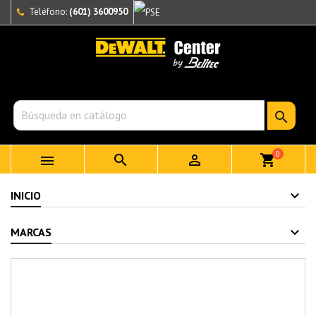
Teléfono:
(601) 3600950

0



shopping_cart
INICIO
MARCAS