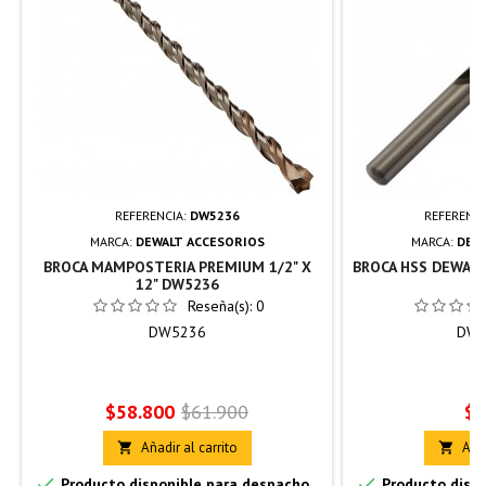
REFERENCIA:
DW5236
REFERENCI
MARCA:
DEWALT ACCESORIOS
MARCA:
DEW
BROCA MAMPOSTERIA PREMIUM 1/2" X
BROCA HSS DEWALT
12" DW5236
Reseña(s):
0
DW5236
DW1
Precio
Precio
Pr
$58.800
$61.900
$1
base
Añadir al carrito
Añad




Producto disponible para despacho
Producto dispo