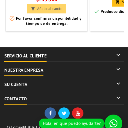
Añad

Añadir al carrito


Producto dispo

Por favor confirmar disponibilidad y
tiempo de de entrega.

SERVICIO AL CLIENTE

NUESTRA EMPRESA

SU CUENTA

CONTACTO
Hola, en que puedo ayudarte?
© Copyright 2026 Dewalt by Belltec - Herramientas y Equipos. All Rights