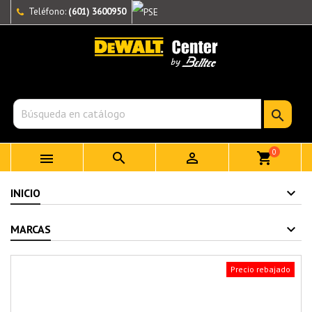
Teléfono:
(601) 3600950

0



shopping_cart
INICIO
MARCAS
Precio rebajado