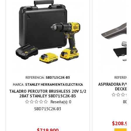
REFERENCIA:
SBD715C2K-B3
REFERENCI
ASPIRADORA P/VE
MARCA:
STANLEY HERRAMIENTA ELECTRICA
DECKER 
TALADRO PERCUTOR BRUSHLESS 20V 1/2
2BAT STANLEY SBD715C2K-B3
Reseña(s):
0
BDC
SBD715C2K-B3
Precio
$208.90
Precio
$719.900