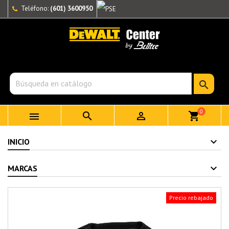
Teléfono:
(601) 3600950

0



shopping_cart
INICIO
MARCAS
Precio rebajado