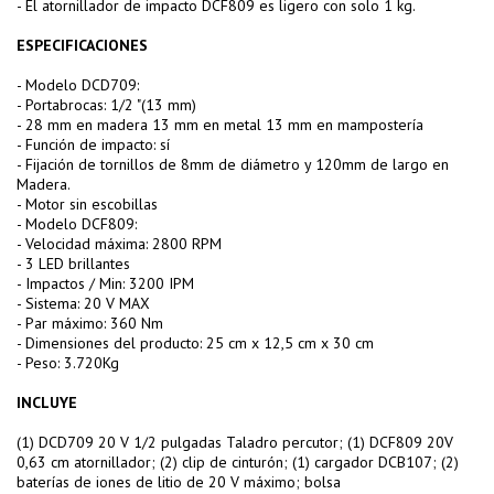
- El atornillador de impacto DCF809 es ligero con solo 1 kg.
ESPECIFICACIONES
- Modelo DCD709:
- Portabrocas: 1/2 "(13 mm)
- 28 mm en madera 13 mm en metal 13 mm en mampostería
- Función de impacto: sí
- Fijación de tornillos de 8mm de diámetro y 120mm de largo en
Madera.
- Motor sin escobillas
- Modelo DCF809:
- Velocidad máxima: 2800 RPM
- 3 LED brillantes
- Impactos / Min: 3200 IPM
- Sistema: 20 V MAX
- Par máximo: 360 Nm
- Dimensiones del producto: 25 cm x 12,5 cm x 30 cm
- Peso: 3.720Kg
INCLUYE
‎(1) DCD709 20 V 1/2 pulgadas Taladro percutor; (1) DCF809 20V
0,63 cm atornillador; (2) clip de cinturón; (1) cargador DCB107; (2)
baterías de iones de litio de 20 V máximo; bolsa