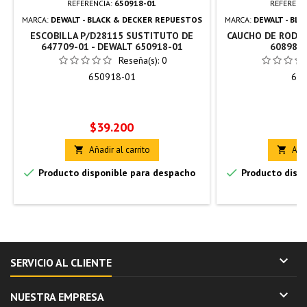
REFERENCIA:
650918-01
REFERENC
MARCA:
DEWALT - BLACK & DECKER REPUESTOS
MARCA:
DEWALT - BL
ESCOBILLA P/D28115 SUSTITUTO DE
CAUCHO DE RODAM
647709-01 - DEWALT 650918-01
608983 
Reseña(s):
0
650918-01
641
Precio
Pr
$39.200
$
Añadir al carrito
Añad




Producto disponible para despacho
Producto dispo

SERVICIO AL CLIENTE

NUESTRA EMPRESA