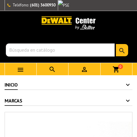
Teléfono:
(601) 3600950

0



shopping_cart
INICIO
MARCAS