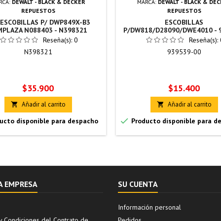
RCA:
DEWALT - BLACK & DECKER
MARCA:
DEWALT - BLACK & DE
REPUESTOS
REPUESTOS
 ESCOBILLAS P/ DWP849X-B3
ESCOBILLAS
MPLAZA N088403 - N398321
P/DW818/D28090/DWE4010 - 
00
Reseña(s):
0
Reseña(s):
N398321
939539-00
Precio
Precio
$35.900
$15.400
Añadir al carrito
Añadir al carrito



ucto disponible para despacho
Producto disponible para d
A EMPRESA
SU CUENTA
Información personal
y Condiciones del Contrato de
Pedidos