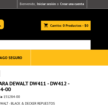
Bienvenido,
Iniciar sesión
o
Crear una cuenta

shopping_cart
Carrito:
0
Productos - $0
AGO SEGURO
ARA DEWALT DW411 - DW412 -
4-00
ia
151284-00
WALT - BLACK & DECKER REPUESTOS