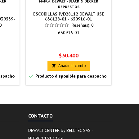
CKER
MARCA:
DEWALT - BLACK & DECKER
MAR
REPUESTOS
ESCOBILLAS P/D28112 DEWALT USE
PORTAE
939539-
636128-01 - 650916-01
U
0
Reseña(s):
0
650916-01
Precio
$30.400
Añadir al carrito



espacho
Producto disponible para despacho
Produc
CONTACTO
DEWALT CENTER by BELLTEC SAS -
NIT.800.151.127-6