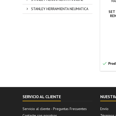
MA
STANLEY HERRAMIENTA NEUMATICA
SET
RE

Prod
SERVICIO AL CLIENTE
NUESTR
Servicio al cliente - Preguntas Frecuentes
Envío
Contacte con nosotros
Términos 