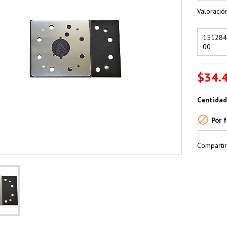
Valoraci
151284
00
$34.
Cantidad

Por f
Compartir