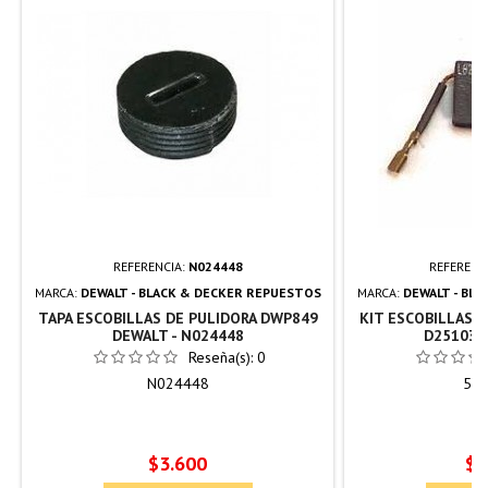
REFERENCIA:
N024448
REFERENC
MARCA:
DEWALT - BLACK & DECKER REPUESTOS
MARCA:
DEWALT - BL
TAPA ESCOBILLAS DE PULIDORA DWP849
KIT ESCOBILLAS P
DEWALT - N024448
D25103K 
Reseña(s):
0
N024448
584
Precio
Pr
$3.600
$9