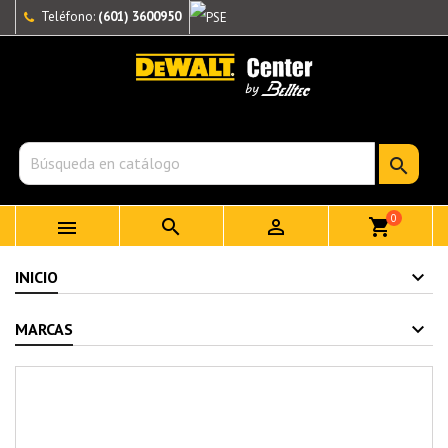
Teléfono:
(601) 3600950

0



shopping_cart
INICIO
MARCAS