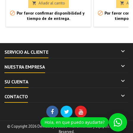
Añadir al carrito
Añad




Por favor confirmar disponibilidad y
Por favor confi
tiempo de de entrega.
tiempo d

SERVICIO AL CLIENTE

NUESTRA EMPRESA

SU CUENTA

CONTACTO
Hola, en que puedo ayudarte?
© Copyright 2026 Dewalt by Belltec - Herramientas y Equipos. All Rights
Reserved.