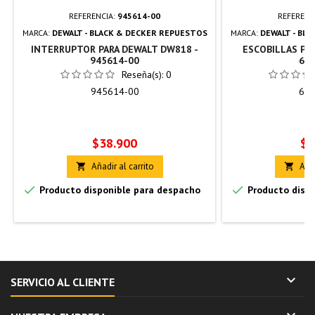
REFERENCIA:
945614-00
REFERENC
MARCA:
DEWALT - BLACK & DECKER REPUESTOS
MARCA:
DEWALT - BL
INTERRUPTOR PARA DEWALT DW818 -
ESCOBILLAS PAR
945614-00
650
Reseña(s):
0
945614-00
650
Precio
Pr
$38.900
$3
Añadir al carrito
Añad




Producto disponible para despacho
Producto dispo

SERVICIO AL CLIENTE