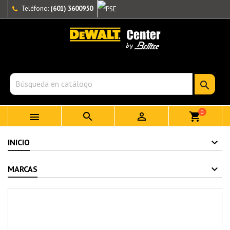
Teléfono:
(601) 3600950

0



shopping_cart
INICIO
MARCAS