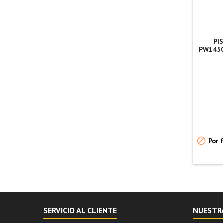
PI
PW1450

Por f
SERVICIO AL CLIENTE
NUESTR