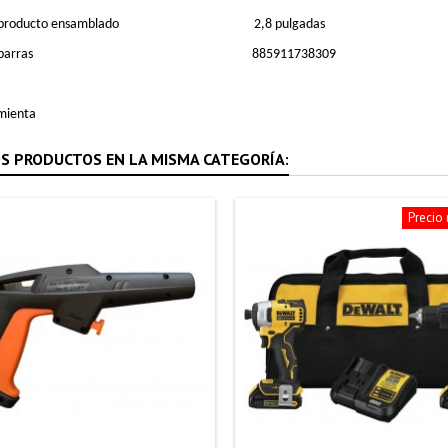
 producto ensamblado
2,8 pulgadas
barras
885911738309
mienta
S PRODUCTOS EN LA MISMA CATEGORÍA:
Precio