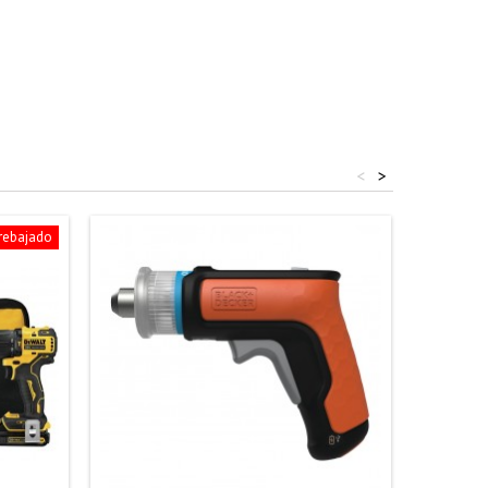
<
>
 rebajado