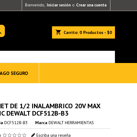
Bienvenido,
Iniciar sesión
o
Crear una cuenta

shopping_cart
Carrito:
0
Productos - $0
AGO SEGURO
ET DE 1/2 INALAMBRICO 20V MAX
C DEWALT DCF512B-B3
ia
DCF512B-B3
Marca
DEWALT HERRAMIENTAS
ón
Escriba una reseña