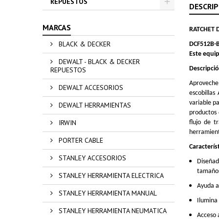
REPUESTOS
DESCRIP
MARCAS
RATCHET 
BLACK & DECKER
DCF512B-
Este equip
DEWALT - BLACK & DECKER
Descripci
REPUESTOS
Aproveche 
DEWALT ACCESORIOS
escobillas
variable pa
DEWALT HERRAMIENTAS
productos 
IRWIN
flujo de 
herramienta
PORTER CABLE
Caracterís
STANLEY ACCESORIOS
Diseñad
tamaños 
STANLEY HERRAMIENTA ELECTRICA
Ayuda a 
STANLEY HERRAMIENTA MANUAL
Ilumina 
STANLEY HERRAMIENTA NEUMATICA
Acceso a