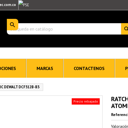
ec.com.co

CIONES
MARCAS
CONTACTENOS
P
IC DEWALT DCF512B-B3
RATCH
Precio rebajado
ATOMI
Referenc
Valoraci