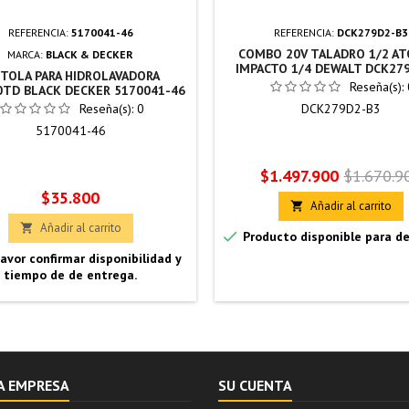
REFERENCIA:
5170041-46
REFERENCIA:
DCK279D2-B3
COMBO 20V TALADRO 1/2 AT
MARCA:
BLACK & DECKER
IMPACTO 1/4 DEWALT DCK27
STOLA PARA HIDROLAVADORA
Reseña(s):
TD BLACK DECKER 5170041-46
Reseña(s):
0
DCK279D2-B3
5170041-46
Precio
Precio
$1.497.900
$1.670.9
Precio
$35.800
base
Añadir al carrito

Añadir al carrito


Producto disponible para d
avor confirmar disponibilidad y
tiempo de de entrega.
A EMPRESA
SU CUENTA