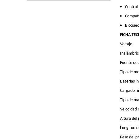
Control 
Compati
Bloqueo 
FICHA TEC
Voltaje
Inalámbric
Fuente de 
Tipo de m
Baterías in
Cargador i
Tipo de ma
Velocidad
Altura del
Longitud d
Peso del 