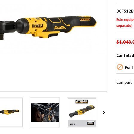
DCF512B
Este equip
separado)
$1.048.
Cantidad

Por f
Compartir
