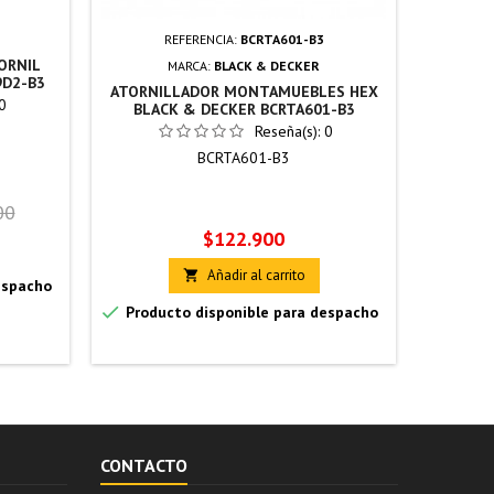
REFERENCIA:
BCRTA601-B3
ORNIL
PULIDOR
MARCA:
BLACK & DECKER
9D2-B3
ATORNILLADOR MONTAMUEBLES HEX
0
BLACK & DECKER BCRTA601-B3
Reseña(s):
0
BCRTA601-B3
P
00
Precio
$122.900
Añadir al carrito


espacho
Produc

Producto disponible para despacho
CONTACTO