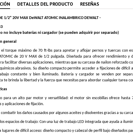
CIÓN
DETALLES DEL PRODUCTO
RESEÑAS
DE 1/2" 20V MAX DeWALT ATOMIC INALAMBRICO DEWALT -
B3
o no incluye baterías ni cargador (se pueden adquirir por separado)
ón general
el torque máximo de 70 ft-lbs para apretar y aflojar pernos y tuercas con es
 ATOMIC de 20 V MAX de 1/2 pulgada. Diseñada para ofrecer rendimiento y dur
ra facilitar diversas aplicaciones, mientras que su carcasa de nailon reforzado co
químicos abrasivos. Su diseño compacto permite acceder a fijaciones de difícil 
trabajo constante y bien iluminado. Batería y cargador se venden por separ
 te brinda la libertad y la fuerza que necesitas para abordar cualquier tarea con
ticas
o para un alto par motor y versatilidad: el motor sin escobillas ofrece hasta
y aplicaciones de fijación.
combatir los daños causados ​​por algunos aceites y disolventes gracias a su carca
los espacios de trabajo: Con una luz de trabajo LED integrada que ayuda a ilumin
 lugares de difícil acceso: diseño compacto y cabezal de perfil bajo diseñados pa