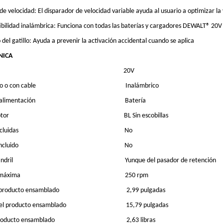
de velocidad: El disparador de velocidad variable ayuda al usuario a optimizar la 
bilidad inalámbrica: Funciona con todas las baterías y cargadores DEWALT® 2
del gatillo: Ayuda a prevenir la activación accidental cuando se aplica
NICA
20V
o o con cable
Inalámbrico
alimentación
Batería
otor
BL Sin escobillas
cluidas
No
ncluido
No
ndril
Yunque del pasador de retención
 máxima
250 rpm
 producto ensamblado
2,99 pulgadas
el producto ensamblado
15,79 pulgadas
producto ensamblado
2,63 libras