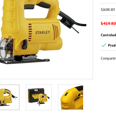
SJ60K-B3
$419.80
Cantidad

Prod
Compartir