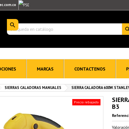
ec.com.co

CIONES
MARCAS
CONTACTENOS
P
SIERRAS CALADORAS MANUALES
SIERRA CALADORA 600W. STANLEY
SIERR
Precio rebajado
B3
Referenc
Valoraci