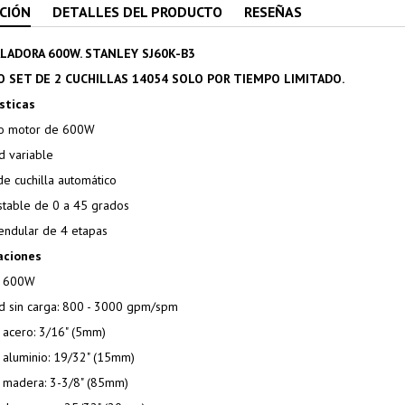
CIÓN
DETALLES DEL PRODUCTO
RESEÑAS
ALADORA 600W. STANLEY SJ60K-B3
 SET DE 2 CUCHILLAS 14054 SOLO POR TIEMPO LIMITADO.
sticas
so motor de 600W
d variable
de cuchilla automático
ustable de 0 a 45 grados
pendular de 4 etapas
aciones
a: 600W
ad sin carga: 800 - 3000 gpm/spm
n acero: 3/16" (5mm)
n aluminio: 19/32" (15mm)
n madera: 3-3/8" (85mm)