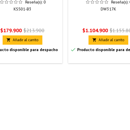
Reseña(s):
0
Reseña(s):
KS501-B3
DW317K
Precio
Precio
Precio
Precio
$179.900
$213.900
$1.104.900
$1.155.8
base
base
Añadir al carrito
Añadir al carrito



ucto disponible para despacho
Producto disponible para d