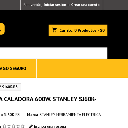
Bienvenido,
Iniciar sesión
o
Crear una cuenta

shopping_cart
Carrito:
0
Productos - $0
AGO SEGURO
 SJ60K-B3
A CALADORA 600W. STANLEY SJ60K-
ia
SJ60K-B3
Marca
STANLEY HERRAMIENTA ELECTRICA
ón
Escriba una reseña