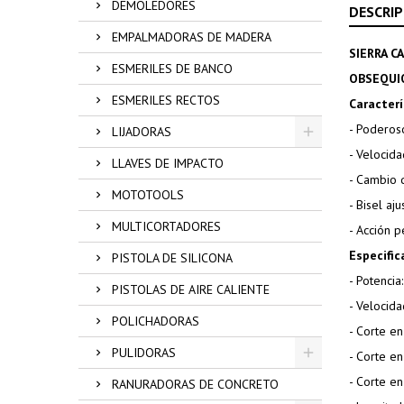
DEMOLEDORES
DESCRIP
EMPALMADORAS DE MADERA
SIERRA C
ESMERILES DE BANCO
OBSEQUIO
ESMERILES RECTOS
Caracterí
- Podero
LIJADORAS
- Velocida
LLAVES DE IMPACTO
- Cambio 
MOTOTOOLS
- Bisel aj
MULTICORTADORES
- Acción 
Especific
PISTOLA DE SILICONA
- Potenci
PISTOLAS DE AIRE CALIENTE
- Velocid
POLICHADORAS
- Corte e
PULIDORAS
- Corte e
- Corte e
RANURADORAS DE CONCRETO