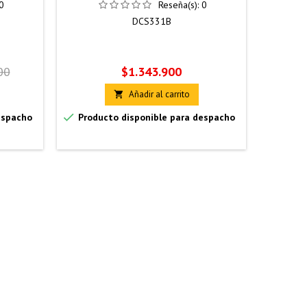
0
Reseña(s):
0
DCS331B
Precio
P
00
$1.343.900
Añadir al carrito



espacho
Producto disponible para despacho
Produc