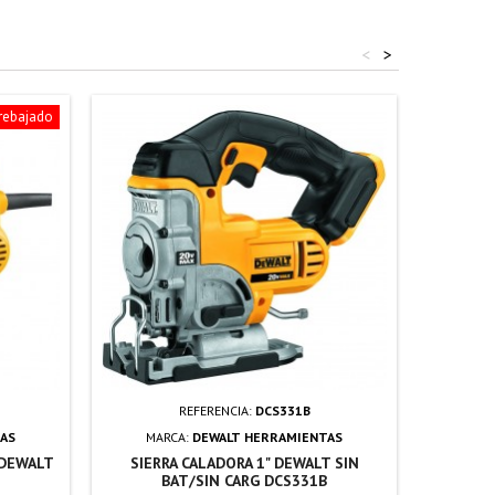
<
>
 rebajado
REFERENCIA:
DCS331B
AS
MARCA:
DEWALT HERRAMIENTAS
 DEWALT
SIERRA CALADORA 1" DEWALT SIN
SIERR
BAT/SIN CARG DCS331B