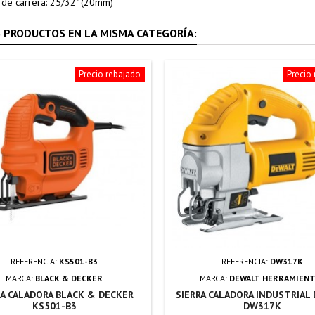
d de carrera: 25/32" (20mm)
 PRODUCTOS EN LA MISMA CATEGORÍA:
Precio rebajado
Precio
REFERENCIA:
KS501-B3
REFERENCIA:
DW317K
MARCA:
BLACK & DECKER
MARCA:
DEWALT HERRAMIENT
RA CALADORA BLACK & DECKER
SIERRA CALADORA INDUSTRIAL
KS501-B3
DW317K