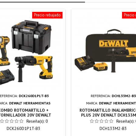
Precio rebajado
Precio
EFERENCIA:
DCK260D1P1T-B3
REFERENCIA:
DCH133M2-B3
ARCA:
DEWALT HERRAMIENTAS
MARCA:
DEWALT HERRAMIENT
COMBO ROTOMARTILLO +
ROTOMARTILLO INALAMBRIC
TORNILLADOR 20V DEWALT
PLUS 20V DEWALT DCH133M
DCK260D1P1T-B3
Reseña(s):
0
Reseña(s):
DCK260D1P1T-B3
DCH133M2-B3