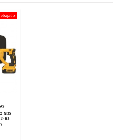
 rebajado
AS
O SDS
2-B3
0