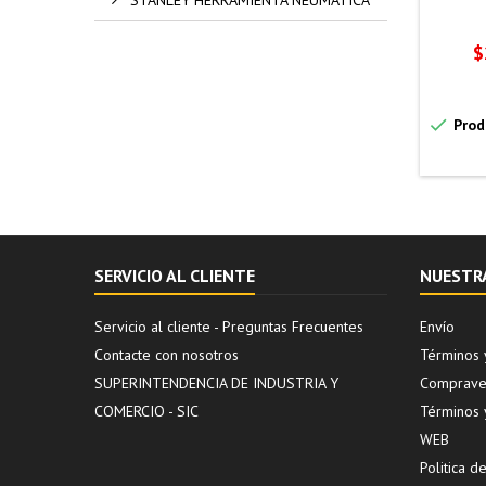
P
$

Prod
SERVICIO AL CLIENTE
NUESTR
Servicio al cliente - Preguntas Frecuentes
Envío
Contacte con nosotros
Términos 
SUPERINTENDENCIA DE INDUSTRIA Y
Compraven
COMERCIO - SIC
Términos 
WEB
Politica 