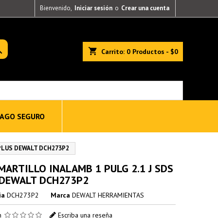
Bienvenido,
Iniciar sesión
o
Crear una cuenta

shopping_cart
Carrito:
0
Productos - $0
AGO SEGURO
 PLUS DEWALT DCH273P2
ARTILLO INALAMB 1 PULG 2.1 J SDS
 DEWALT DCH273P2
ia
DCH273P2
Marca
DEWALT HERRAMIENTAS
ón
Escriba una reseña