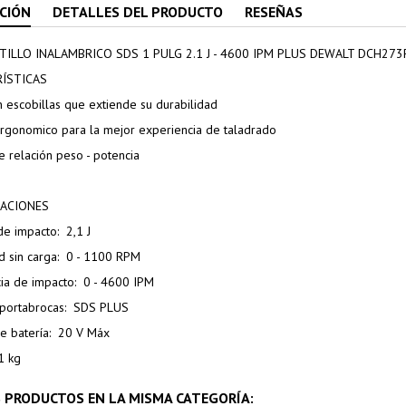
CIÓN
DETALLES DEL PRODUCTO
RESEÑAS
ILLO INALAMBRICO SDS 1 PULG 2.1 J - 4600 IPM PLUS DEWALT DCH273
ÍSTICAS
n escobillas que extiende su durabilidad
ergonomico para la mejor experiencia de taladrado
e relación peso - potencia
CACIONES
de impacto: 2,1 J
ad sin carga: 0 - 1100 RPM
cia de impacto: 0 - 4600 IPM
 portabrocas: SDS PLUS
de batería: 20 V Máx
1 kg
 PRODUCTOS EN LA MISMA CATEGORÍA: