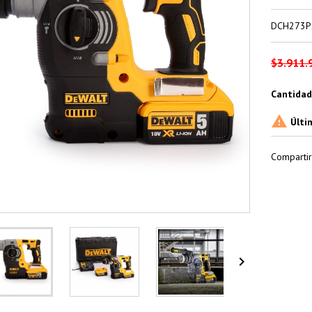
DCH273P
$3.911.
Cantidad

Últi
Compartir
