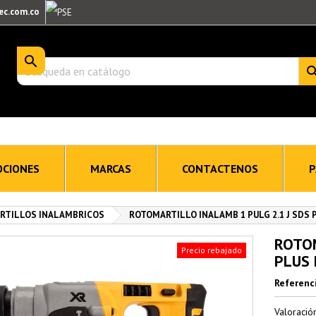
ec.com.co

CIONES
MARCAS
CONTACTENOS
P
RTILLOS INALAMBRICOS
ROTOMARTILLO INALAMB 1 PULG 2.1 J SDS
ROTOM
Precio rebajado
PLUS
Referenc
Valoraci