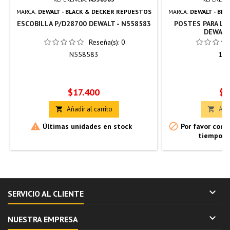
MARCA:
DEWALT - BLACK & DECKER REPUESTOS
MARCA:
DEWALT - BL
ESCOBILLA P/D28700 DEWALT - N558583
POSTES PARA LI
DEWALT
Reseña(s):
0
N558583
144
Precio
Pr
$17.400
$1
Añadir al carrito
Añad




Últimas unidades en stock
Por favor confi
tiempo d

SERVICIO AL CLIENTE

NUESTRA EMPRESA