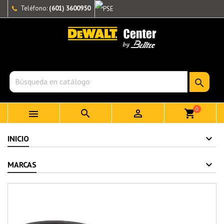
Teléfono:
(601) 3600950

0



shopping_cart
INICIO
MARCAS