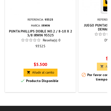
REFERENCIA:
93525
REFERENC
JUEGO PUNTAS C
MARCA:
IRWIN
DEWALT
PUNTA PHILLIPS DOBLE NO.2 / 8-10 X 2
3/8 IRWIN 93525
Reseña(s):
0
DWA
93525
Pr
$8
Precio
$5.500
Añad

Añadir al carrito


Por favor confi
tiempo d

Producto Disponible