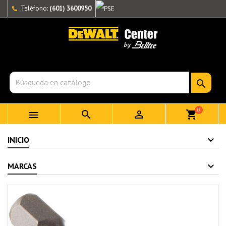
Teléfono:
(601) 3600950

0



shopping_cart
INICIO
MARCAS