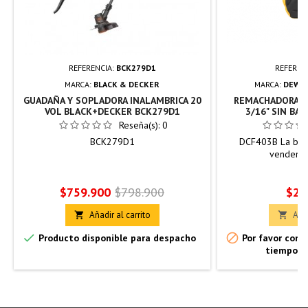
REFERENCIA:
BCK279D1
REFEREN
MARCA:
BLACK & DECKER
MARCA:
DEWAL
GUADAÑA Y SOPLADORA INALAMBRICA 20
REMACHADORA I
VOL BLACK+DECKER BCK279D1
3/16" SIN BA
Reseña(s):
0
BCK279D1
DCF403B La bate
venden p
Precio
Precio
Prec
$759.900
$798.900
$2.
base
Añadir al carrito
Añad




Producto disponible para despacho
Por favor confi
tiempo d