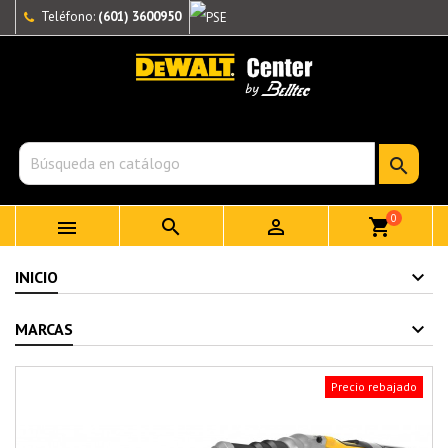
Teléfono:
(601) 3600950

0



shopping_cart
INICIO
MARCAS
Precio rebajado