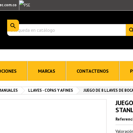
ec.com.co

CIONES
MARCAS
CONTACTENOS
P
 MANUALES
LLAVES - COPAS Y AFINES
JUEGO DE 8 LLAVES DE BOC
JUEGO
STANL
Referenc
Valoraci