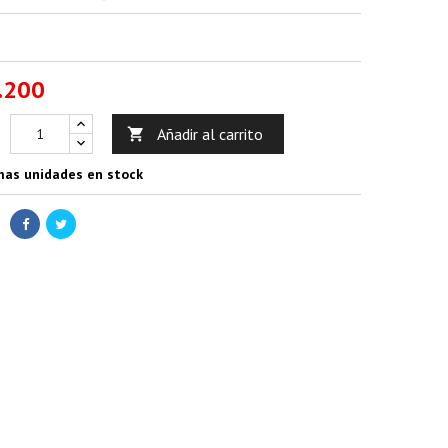
.200
Añadir al carrito

mas unidades en stock