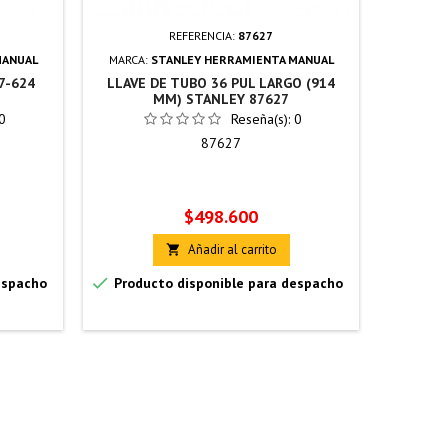
REFERENCIA:
87627
MANUAL
MARCA:
STANLEY HERRAMIENTA MANUAL
MARCA:
7-624
LLAVE DE TUBO 36 PUL LARGO (914
LLAVES 
MM) STANLEY 87627
-
0
Reseña(s):
0
87627
Precio
$498.600
Añadir al carrito



espacho
Producto disponible para despacho
Produc