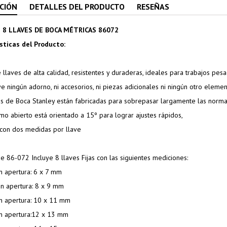
CIÓN
DETALLES DEL PRODUCTO
RESEÑAS
 8 LLAVES DE BOCA MÉTRICAS 86072
sticas del Producto:
 llaves de alta calidad, resistentes y duraderas, ideales para trabajos pes
ye ningún adorno, ni accesorios, ni piezas adicionales ni ningún otro ele
ves de Boca Stanley están fabricadas para sobrepasar largamente las normas
mo abierto está orientado a 15º para lograr ajustes rápidos,
 con dos medidas por llave
e 86-072 Incluye 8 llaves Fijas con las siguientes mediciones:
n apertura: 6 x 7 mm
on apertura: 8 x 9 mm
on apertura: 10 x 11 mm
on apertura:12 x 13 mm