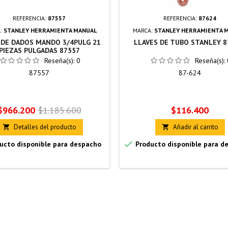
REFERENCIA:
87557
REFERENCIA:
87624
:
STANLEY HERRAMIENTA MANUAL
MARCA:
STANLEY HERRAMIENTA 
 DE DADOS MANDO 3/4PULG 21
LLAVES DE TUBO STANLEY 8
PIEZAS PULGADAS 87557
Reseña(s):
0
Reseña(s):
87557
87-624
Precio
Precio
Precio
$966.200
$1.185.600
$116.400
base
Detalles del producto
Añadir al carrito



ucto disponible para despacho
Producto disponible para d