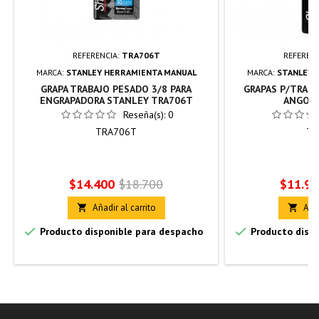
REFERENCIA:
TRA706T
REFERENC
MARCA:
STANLEY HERRAMIENTA MANUAL
MARCA:
STANLEY 
GRAPA TRABAJO PESADO 3/8 PARA
GRAPAS P/TRAB
ENGRAPADORA STANLEY TRA706T
ANGOST
Reseña(s):
0
TRA706T
TR
Precio
Precio
Precio
$14.400
$18.700
$11.90
base
Añadir al carrito
Añad




Producto disponible para despacho
Producto dispo