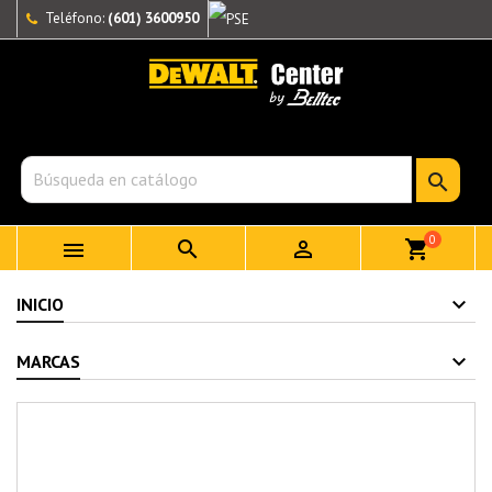
Teléfono:
(601) 3600950

0



shopping_cart
INICIO
MARCAS