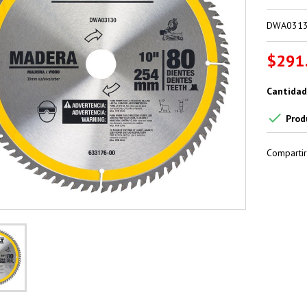
DWA031
$291
Cantidad

Prod
Compartir