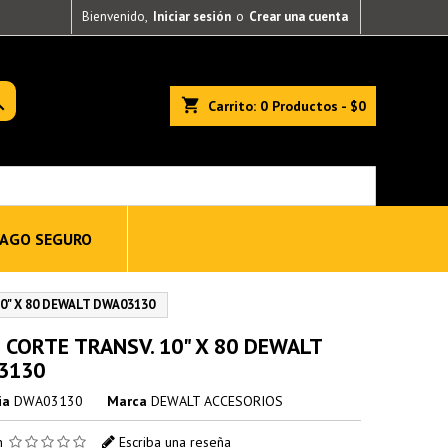
Bienvenido,
Iniciar sesión
o
Crear una cuenta

shopping_cart
Carrito:
0
Productos - $0
AGO SEGURO
0" X 80 DEWALT DWA03130
 CORTE TRANSV. 10" X 80 DEWALT
3130
ia
DWA03130
Marca
DEWALT ACCESORIOS
ón
Escriba una reseña