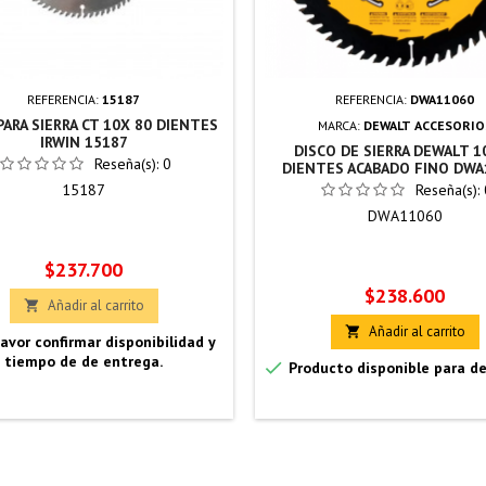
REFERENCIA:
15187
REFERENCIA:
DWA11060
PARA SIERRA CT 10X 80 DIENTES
MARCA:
DEWALT ACCESORIO
IRWIN 15187
DISCO DE SIERRA DEWALT 10
Reseña(s):
0
DIENTES ACABADO FINO DWA
15187
Reseña(s):
DWA11060
Precio
$237.700
Precio
$238.600
Añadir al carrito

Añadir al carrito

avor confirmar disponibilidad y
tiempo de de entrega.

Producto disponible para d