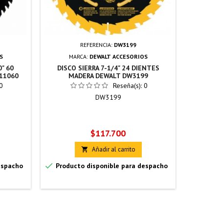
REFERENCIA:
DW3199
S
MARCA:
DEWALT ACCESORIOS
M
" 60
DISCO SIERRA 7-1/4" 24 DIENTES
DISCO
11060
MADERA DEWALT DW3199
DI
0
Reseña(s):
0
DW3199
Precio
P
$117.700
Añadir al carrito



espacho
Producto disponible para despacho
Por fa