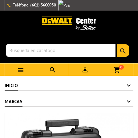
Teléfono:
(601) 3600950

0



shopping_cart
INICIO
MARCAS