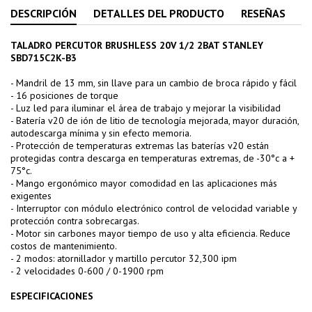
DESCRIPCIÓN
DETALLES DEL PRODUCTO
RESEÑAS
TALADRO PERCUTOR BRUSHLESS 20V 1/2 2BAT STANLEY
SBD715C2K-B3
- Mandril de 13 mm, sin llave para un cambio de broca rápido y fácil
- 16 posiciones de torque
- Luz led para iluminar el área de trabajo y mejorar la visibilidad
- Batería v20 de ión de litio de tecnología mejorada, mayor duración,
autodescarga mínima y sin efecto memoria.
- Protección de temperaturas extremas las baterías v20 están
protegidas contra descarga en temperaturas extremas, de -30°c a +
75°c.
- Mango ergonómico mayor comodidad en las aplicaciones más
exigentes
- Interruptor con módulo electrónico control de velocidad variable y
protección contra sobrecargas.
- Motor sin carbones mayor tiempo de uso y alta eficiencia. Reduce
costos de mantenimiento.
- 2 modos: atornillador y martillo percutor 32,300 ipm
- 2 velocidades 0-600 / 0-1900 rpm
ESPECIFICACIONES