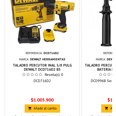
REFERENCIA:
DCD716D2
REFEREN
MARCA:
DEWALT HERRAMIENTAS
MARCA:
DEWAL
TALADRO PERCUTOR INAL 3/8 PULG
TALADRO PERCUTOR
DEWALT DCD716D2 B3
BATERIA D
Reseña(s):
0
DCD716D2
DCD996B Sin Bat
Precio
Prec
$1.005.900
$1.
Añadir al carrito
Añad

