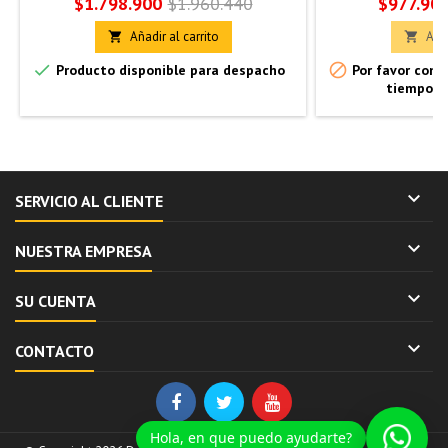
Precio
Precio
Precio
$1.798.900
$1.960.440
$977.90
base
Añadir al carrito
Añad




Producto disponible para despacho
Por favor confi
tiempo d

SERVICIO AL CLIENTE

NUESTRA EMPRESA

SU CUENTA

CONTACTO
Hola, en que puedo ayudarte?