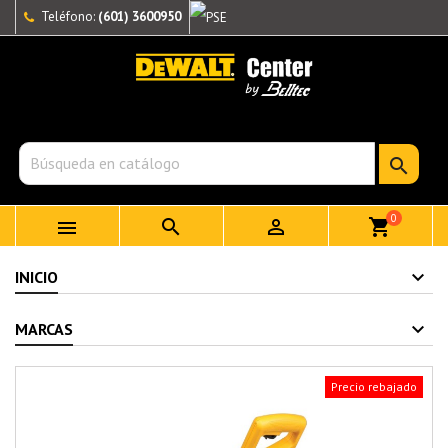
Teléfono:
(601) 3600950

0



shopping_cart
INICIO
MARCAS
Precio rebajado