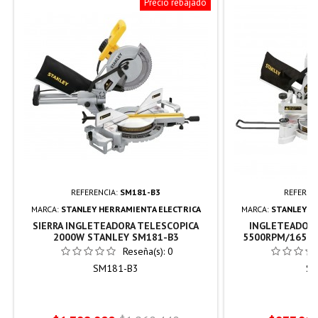
Precio rebajado
REFERENCIA:
SM181-B3
REFEREN
MARCA:
STANLEY HERRAMIENTA ELECTRICA
MARCA:
STANLEY H
SIERRA INGLETEADORA TELESCOPICA
INGLETEADORA
2000W STANLEY SM181-B3
5500RPM/1650W
Reseña(s):
0
SM181-B3
SM